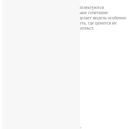
Часы находятся в состоянии NOS и комплектуются
оригинальным заводским футляром. Такое сочетание
сохранности и тематической редкости делает модель особенно
интересной для коллекционного сегмента, где ценится не
только механика, но и исторический контекст.
Похожие
Часы «Wostok» 17 камней
12100,00
₽
Часы Восток
12600,00
₽