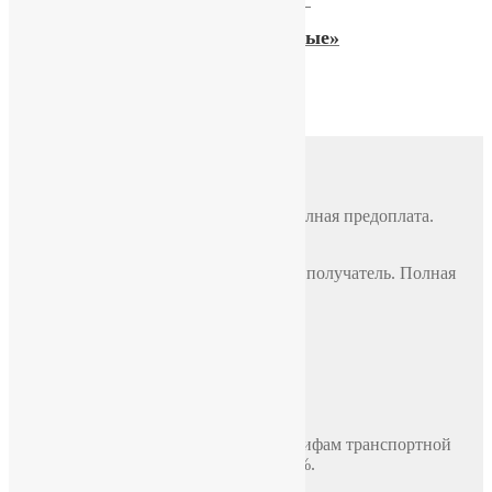
Часы «Восток Антимагнитные»
16900,00
₽
Доставка
Почтой России
По всей России, стоимость 500 руб. Полная предоплата.
СДЭК
По всей России, стоимость оплачивает получатель. Полная
предоплата.
Самовывоз
Москва, ул. Полярная 31в, офис 401Б
Доставка по Москве до двери
В пределах МКАД, стоимость 700 руб.
Доставка по миру включая СНГ по тарифам транспортной
компании. Предоплата составляет 100%.