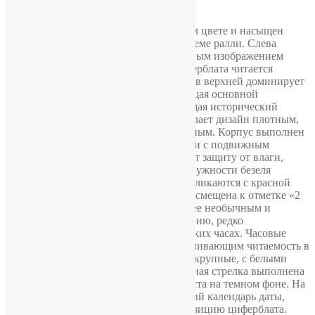
смазка и регулировка хода.
Циферблат выполнен в строгом черном цвете и насыщен
деталями, напрямую отсылающими к теме ралли. Слева
размещен логотип КАМАЗ с характерным изображением
бегущей лошади. В нижней части циферблата читается
маршрут «PARIS TRIPOLI LE CAP», а в верхней доминирует
крупная надпись «DAKAR 92», задающая основной
визуальный акцент и сразу фиксирующая исторический
контекст модели. Такая компоновка делает дизайн плотным,
информативным и при этом гармоничным. Корпус выполнен
в массивном позолоченном исполнении с подвижным
безелем. Также корпус предусматривает защиту от влаги,
пыли и брызг. Красные акценты по окружности безеля
создают визуальную динамику и перекликаются с красной
секундной стрелкой. Заводная головка смещена к отметке «2
часа», что делает профиль корпуса более необычным и
придает модели характерную асимметрию, редко
встречающуюся в классических советских часах. Часовые
метки покрыты светосоставом, обеспечивающим читаемость в
условиях слабого освещения. Стрелки крупные, с белыми
световыми вставками, а тонкая секундная стрелка выполнена
в ярко-красном цвете, добавляя контраста на темном фоне. На
отметке «3 часа» расположен одинарный календарь даты,
аккуратно встроенный в общую композицию циферблата.