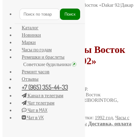
Главная
/
Восток
/
Тематические часы Восток «Dakar 92/Дакар
92»
Поиск
Искать:
Каталог
Новинки
Марки
Тематические часы Восток
Часы по годам
Ремешки и браслеты
«Dakar 92/Дакар 92»
Советские будильники
Ремонт часов
34500,00
₽
Отзывы
+7 (965) 355-44-33
Канал в телеграм
Чат телеграм
Чат в MAX
Количество
Купить
товара
Чат в VK
Артикул:
M5885
Категория:
Восток
Метки:
1992 год
,
Часы с
Тематические
Доставка, оплата
символикой СССР
,
Эксклюзивные часы
часы
и гарантия
Восток