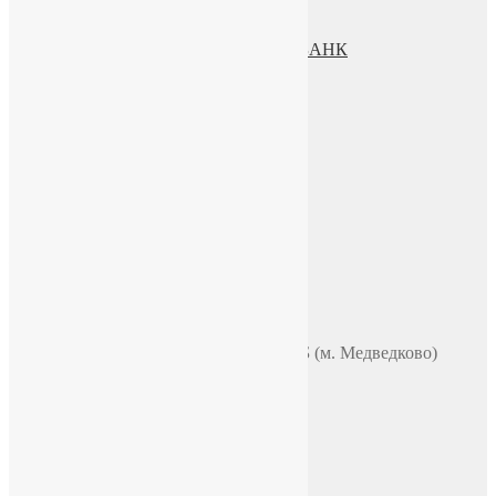
Политика конфиденциальности
Пользовательское соглашение
Процесс передачи данных ПАО СБЕРБАНК
О нас
ИП Зохидов Д. Д.
ИНН 500919244007
Реквизиты
Телефон
+7 (965) 355 44 33
WhatsApp
Telegram
Чат в VK
Адрес
Москва, ул. Полярная 31в, офис 401Б (м. Медведково)
Время работы
ПН-ПТ: 9:00-18:00
СБ-ВС: по договоренности
E-mail
chasi-sssr@yandex.ru