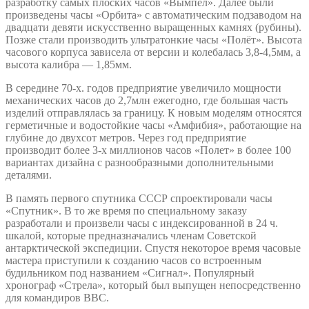
разработку самых плоских часов «Вымпел». Далее были
произведены часы «Орбита» с автоматическим подзаводом на
двадцати девяти искусственно выращенных камнях (рубины).
Позже стали производить ультратонкие часы «Полёт». Высота
часового корпуса зависела от версии и колебалась 3,8-4,5мм, а
высота калибра — 1,85мм.
В середине 70-х. годов предприятие увеличило мощности
механических часов до 2,7млн ежегодно, где большая часть
изделий отправлялась за границу. К новым моделям относятся
герметичные и водостойкие часы «Амфибия», работающие на
глубине до двухсот метров. Через год предприятие
производит более 3-х миллионов часов «Полет» в более 100
вариантах дизайна с разнообразными дополнительными
деталями.
В память первого спутника СССР спроектировали часы
«Спутник». В то же время по специальному заказу
разработали и произвели часы с индексированной в 24 ч.
шкалой, которые предназначались членам Советской
антарктической экспедиции. Спустя некоторое время часовые
мастера приступили к созданию часов со встроенным
будильником под названием «Сигнал». Популярный
хронограф «Стрела», который был выпущен непосредственно
для командиров ВВС.