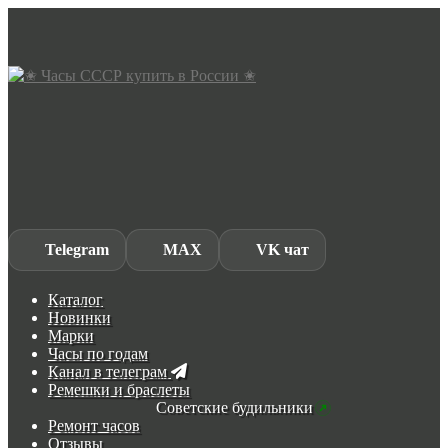
Skip
Skip
to
to
navigation
content
Telegram
MAX
VK чат
Каталог
Новинки
Марки
Часы по годам
Канал в телеграм
Ремешки и браслеты
Советские будильники
Ремонт часов
Отзывы