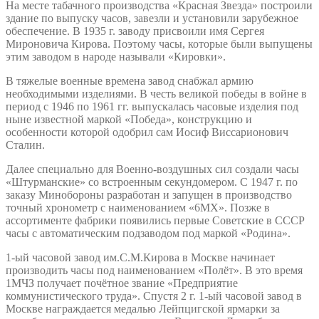
На месте табачного производства «Красная Звезда» построили
здание по выпуску часов, завезли и установили зарубежное
обеспечение. В 1935 г. заводу присвоили имя Сергея
Мироновича Кирова. Поэтому часы, которые были выпущены
этим заводом в народе называли «Кировки».
В тяжелые военные времена завод снабжал армию
необходимыми изделиями. В честь великой победы в войне в
период с 1946 по 1961 гг. выпускалась часовые изделия под
ныне известной маркой «Победа», конструкцию и
особенности которой одобрил сам Иосиф Виссарионович
Сталин.
Далее специально для Военно-воздушных сил создали часы
«Штурманские» со встроенным секундомером. С 1947 г. по
заказу Минобороны разработан и запущен в производство
точный хронометр с наименованием «6MX». Позже в
ассортименте фабрики появились первые Советские в СССР
часы с автоматическим подзаводом под маркой «Родина».
1-ый часовой завод им.С.М.Кирова в Москве начинает
производить часы под наименованием «Полёт». В это время
1МЧЗ получает почётное звание «Предприятие
коммунистического труда». Спустя 2 г. 1-ый часовой завод в
Москве награждается медалью Лейпцигской ярмарки за