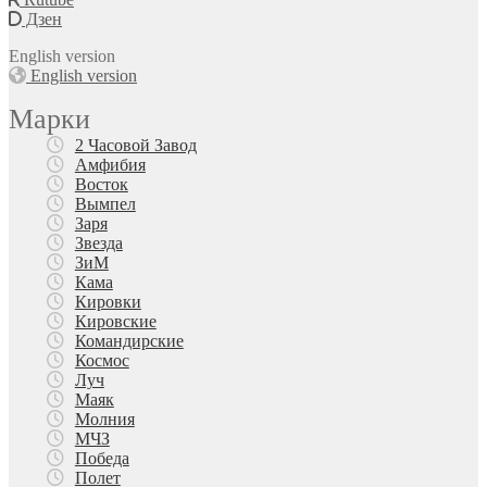
Дзен
English version
English version
Марки
2 Часовой Завод
Амфибия
Восток
Вымпел
Заря
Звезда
ЗиМ
Кама
Кировки
Кировские
Командирские
Космос
Луч
Маяк
Молния
МЧЗ
Победа
Полет