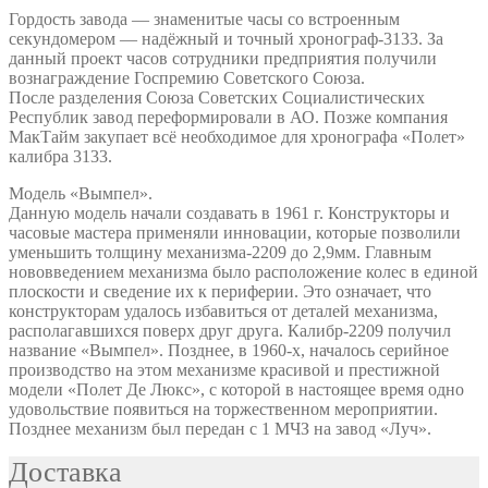
Гордость завода — знаменитые часы со встроенным
секундомером — надёжный и точный хронограф-3133. За
данный проект часов сотрудники предприятия получили
вознаграждение Госпремию Советского Союза.
После разделения Союза Советских Социалистических
Республик завод переформировали в АО. Позже компания
МакТайм закупает всё необходимое для хронографа «Полет»
калибра 3133.
Модель «Вымпел».
Данную модель начали создавать в 1961 г. Конструкторы и
часовые мастера применяли инновации, которые позволили
уменьшить толщину механизма-2209 до 2,9мм. Главным
нововведением механизма было расположение колес в единой
плоскости и сведение их к периферии. Это означает, что
конструкторам удалось избавиться от деталей механизма,
располагавшихся поверх друг друга. Калибр-2209 получил
название «Вымпел». Позднее, в 1960-х, началось серийное
производство на этом механизме красивой и престижной
модели «Полет Де Люкс», с которой в настоящее время одно
удовольствие появиться на торжественном мероприятии.
Позднее механизм был передан с 1 МЧЗ на завод «Луч».
Доставка