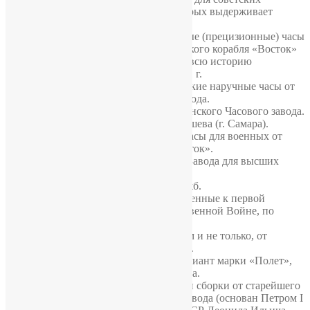
водолазов, военная модификация которых выдерживает
давление до 30 атмосфер.
«Восток»
— легендарные высокоточные (прецизионные) часы
для военных в честь первого космического корабля «Восток»
на котором Юрий Гагарин впервые за всю историю
человечества побывал в космосе в 1961 г.
«Волна»
— прецизионные и ультраредкие наручные часы от
завода «Восток» выпускаемые с 1957 года.
«Заря»
— механические часы от Пензенского Часового завода.
«ЗиМ»
— часы от Завода имени Малышева (г. Самара).
«Командирские»
— противоударные часы для военных от
Чистопольского Часового Завода «Восток».
«Луч»
— часы от Минского Часового Завода для высших
партийных чинов Советского Союза.
«Молния»
— часы советсикх спецслужб.
«Победа»
— легендарные часы выпущенные к первой
годовщине победы в Великой Отечественной Войне, по
приказу Иосифа Сталина в 1946 году.
«Полет»
— первые часы с будильником и не только, от
Первого Московского Часового Завода.
«Poljot International»
— экспортный вариант марки «Полет»,
изготовленный для европейского рынка.
«Ракета»
— механические часы ручной сборки от старейшего
в России часового Петродворцового завода (основан Петром I