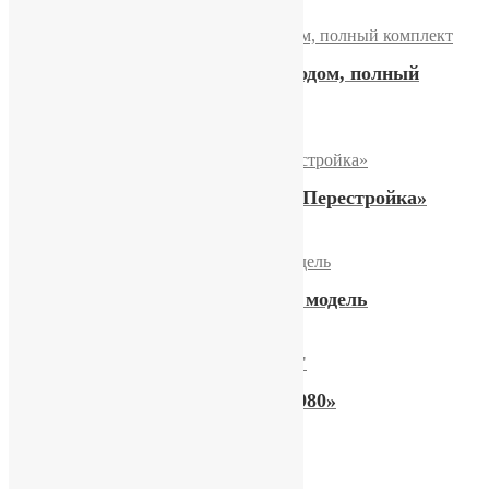
28800,00
₽
Купить
Часы «Полет» с автоподзоводом, полный
комплект
32300,00
₽
Купить
Часы «Ракета — Гласность Перестройка»
21900,00
₽
Купить
Часы «Восток», экспортная модель
13600,00
₽
Купить
Часы «Полёт. Олимпиада 1980»
16900,00
₽
Купить