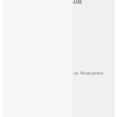
Процесс передачи данных ПАО СБЕРБАНК
О нас
ИП Зохидов Д. Д.
ИНН 500919244007
Реквизиты
Телефон
+7 (965) 355 44 33
WhatsApp
Telegram
Чат в VK
Адрес
Москва, ул. Полярная 31в, офис 401Б (м. Медведково)
Время работы
ПН-ПТ: 9:00-18:00
СБ-ВС: по договоренности
E-mail
chasi-sssr@yandex.ru
Социальные сети