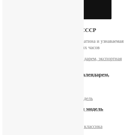
Видео
Настроение СССР
Лаконичные линии, тёплая патина и узнаваемая
эстетика советских часов
Часы «Слава» с двойным календарем,
экспортная модель
12600,00
₽
Купить
Часы «Секунда» экспортная модель
12500,00
₽
Купить