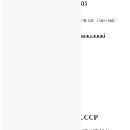
Часы «Победа» состояние NOS
31500,00
₽
Купить
Часы «Электроника-52» с символикой
Танковых войск СССР
11400,00
₽
Купить
1
2
3
4
…
23
24
25
→
Каталог часов СССР
«Амфибия»
— специальная разработка для советских