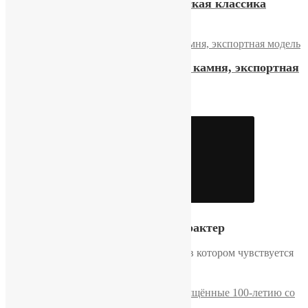
Часы Луч «Биколор» советская классика
21200,00
₽
Купить
Часы «Секунда De Luxe» 23 камня, экспортная
модель
23600,00
₽
Купить
Видео
Советский характер
Тот самый сдержанный стиль, в котором чувствуется
эпоха