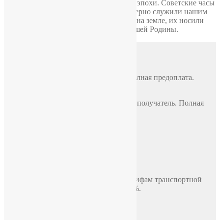
Наши часы — наследие великой эпохи. Советские часы
первые побывали в космосе, верно служили нашим
солдатам под водой, в небе и на земле, их носили
выдающиеся люди нашей Родины.
Доставка
Почтой России
По всей России, стоимость 500 руб. Полная предоплата.
СДЭК
По всей России, стоимость оплачивает получатель. Полная
предоплата.
Самовывоз
Москва, ул. Полярная 31в, офис 401Б
Доставка по Москве до двери
В пределах МКАД, стоимость 700 руб.
Доставка по миру включая СНГ по тарифам транспортной
компании. Предоплата составляет 100%.
Политика конфиденциальности
Пользовательское соглашение