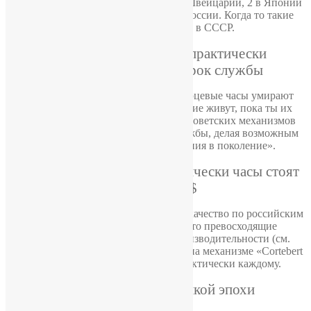
вручную. 8 из них находятся в Швейцарии, 2 в Японии
и, к сожалению, ни одного в России. Когда то такие
заводы работали и в СССР.
У наших часов практически
неограниченный срок службы
Как говорят часовщики: «Кварцевые часы умирают
каждую секунду, а механические живут, пока ты их
заводишь». Рубиновые камни советских механизмов
обеспечивают долгий срок службы, делая возможным
передачу часов «из поколения в поколение».
Современные механически часы стоят
от 1000$
У нас Вы найдете швейцарское качество по российским
ценам. Советские часы часто превосходящие
швейцарские аналоги по производительности (см.
например часы «Молния 3602» на механизме «Cortebert
616») сегодня доступны практически каждому.
Наследие великой эпохи