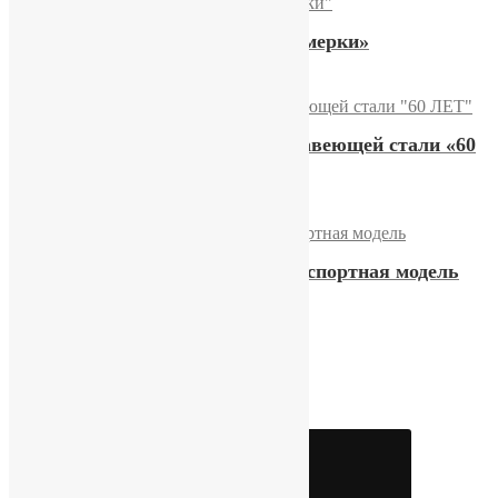
Часы Ракета «Коперник Сумерки»
18700,00
₽
Купить
Советский браслет из нержавеющей стали «60
ЛЕТ»
6000,00
₽
Купить
Часы «Секунда» от ПЧЗ, экспортная модель
13000,00
₽
Купить
Элегантные часы «Ракета»
15100,00
₽
Купить