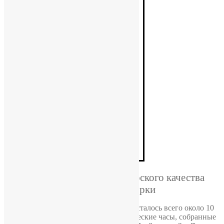
Механика швейцарского качества
ручной сборки
На сегодняшний день в мире осталось всего около 10
заводов выпускающих механические часы, собранные