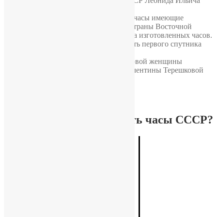
в 1721 году), любимая марка главы СССР Леонида Ильича
Брежнева.
«Слава»
— самые массовые советские часы имеющие
наибольший выпуск, экпорт завода в страны Восточной
Европы составлял до 50% общего числа изготовленных часов.
«Спутник»
— часы выпущенные в честь первого спутника
СССР запущенного в 1957 году.
«Чайка»
— часы названные в честь первой женщины
космонавта, побывавшей в космосе Валентины Терешковой
(позывной «Чайка»).
Почему Вам стоит купить часы СССР?