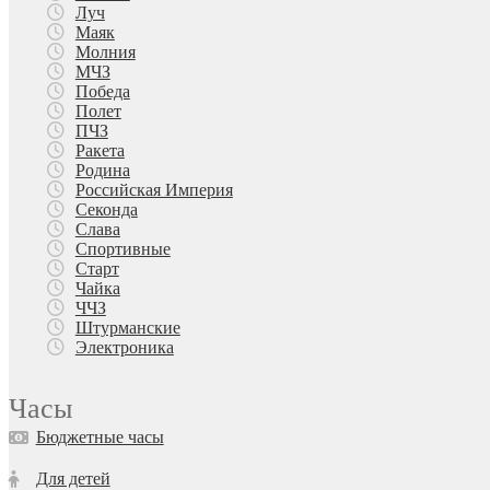
Луч
Маяк
Молния
МЧЗ
Победа
Полет
ПЧЗ
Ракета
Родина
Российская Империя
Секонда
Слава
Спортивные
Старт
Чайка
ЧЧЗ
Штурманские
Электроника
Часы
Бюджетные часы
Для детей