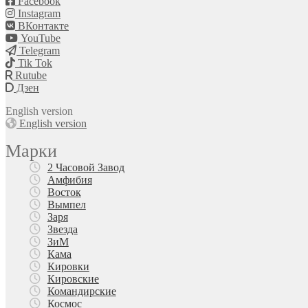
Facebook
Instagram
ВКонтакте
YouTube
Telegram
Tik Tok
Rutube
Дзен
English version
English version
Марки
2 Часовой Завод
Амфибия
Восток
Вымпел
Заря
Звезда
ЗиМ
Кама
Кировки
Кировские
Командирские
Космос