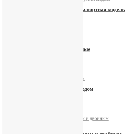
Часы «Слава» 26 камней, экспортная модель
12900,00
₽
Купить
Часы «Слава» двухстрелочные
19300,00
₽
Купить
Часы «Слава» с автоподзаводом
14900,00
₽
Купить
Часы «Слава» с автоподзаводом и двойным