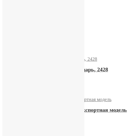
13500,00
₽
Купить
Часы «Слава» 26 камней
21600,00
₽
Купить
Часы Слава двойной календарь, 2428
17300,00
₽
Купить
Часы «Слава 26 камень», экспортная модель
13300,00
₽
Купить