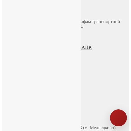
Доставка по Москве до двери
В пределах МКАД, стоимость 700 руб.
Доставка по миру включая СНГ по тарифам транспортной
компании. Предоплата составляет 100%.
Политика конфиденциальности
Пользовательское соглашение
Процесс передачи данных ПАО СБЕРБАНК
О нас
ИП Зохидов Д. Д.
ИНН 500919244007
Реквизиты
Телефон
+7 (965) 355 44 33
WhatsApp
Telegram
Чат в VK
Адрес
Москва, ул. Полярная 31в, офис 401Б (м. Медведково)