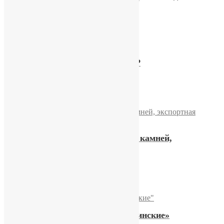
15300,00
₽
Купить
Часы Слава «Петр 1» СССР
10200,00
₽
Купить
Наручные часы «Слава» 21 камней,
экспортная модель
13500,00
₽
Купить
Редкие часы Слава «Медицинские»