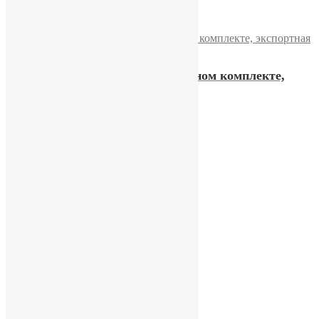
Редкие часы «Слава» в полном комплекте,
экспортная модель
45400,00
₽
Купить
Часы «Слава»
14000,00
₽
Купить
Часы «Слава» 2428
12900,00
₽
Купить