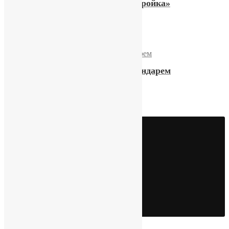
Часы Слава Кварц «Перестройка»
9600,00
₽
Купить
Часы Слава «Буран» с календарем
16000,00
₽
Купить
Видео