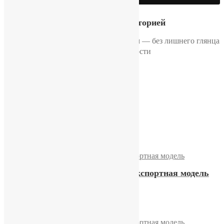
Механика с историей
Советские часы крупным планом — без лишнего глянца
и новодельности
Часы «Слава» 26 камней
12000,00
₽
Купить
Часы «Слава» 26 камней, экспортная модель
12900,00
₽
Купить