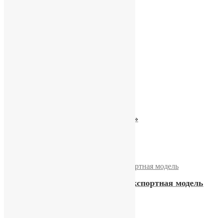
11200,00
₽
Купить
Часы «Слава. 2428»
11400,00
₽
Купить
Часы «Слава. Холодильник»
24500,00
₽
Купить
Часы «Слава» 21 камень, экспортная модель
13500,00
₽
Купить