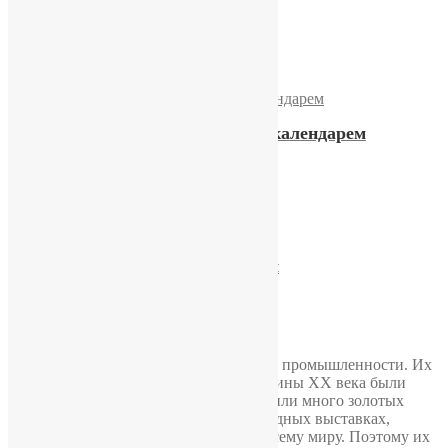
Часы «Слава» 21 камень
10100,00
₽
Купить
Часы «Слава» 21 камень с календарем
12000,00
₽
Купить
Часы «Слава» с календарем
11200,00
₽
Купить
Часы «Слава» – это гордость советской промышленности. Их
технические характеристики для середины XX века были
просто революционными. Часы получили много золотых
медалей и выставлялись на международных выставках,
завоёвывали уважение и награды по всему миру. Поэтому их