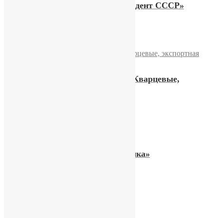
Часы Слава «Первый президент СССР»
7200,00
₽
Купить
Часы Слава «Pepsi/Пепси» Кварцевые,
экспортная модель
26100,00
₽
Купить
Часы Слава «Легкая атлетика»
19000,00
₽
Купить