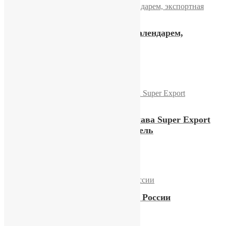
Часы «Слава» с двойным календарем,
экспортная модель
24600,00
₽
Купить
Редкие экспортные часы Слава Super Export
«Безансон», экспортная модель
39500,00
₽
Купить
Часы «Слава», сделанные в России
10500,00
₽
Купить