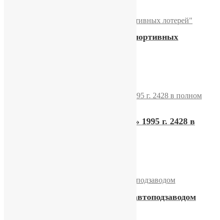
Часы Слава «Ассоциация спортивных
лотерей»
10100,00
₽
Купить
Часы Слава «Победа 50 лет» 1995 г. 2428 в
полном комплекте
10800,00
₽
Купить
Часы «Слава» 26 камней с автоподзаводом
15900,00
₽
Купить