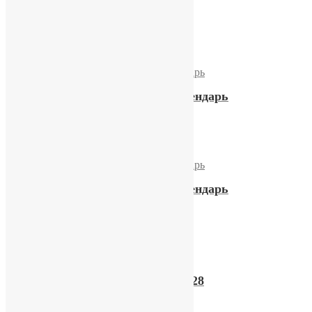
календарем
12000,00
₽
Купить
Часы «Слава» двойной календарь
14900,00
₽
Купить
Часы «Слава» двойной календарь
11200,00
₽
Купить
Наручные часы «Слава» 2428
10900,00
₽
Купить