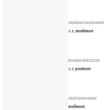
26600,00
₽
Купить
Часы Слава «Олимпиада-80» с двойным
календарем
13000,00
₽
Купить
Часы Слава «Олимпиада-80» с родным
браслетом
20200,00
₽
Купить
Часы «Слава» 26 камней с двойным