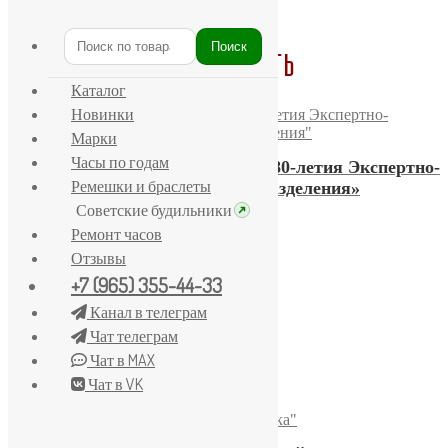
Главная
/
Слава
Поиск
Искать:
Часы СССР "Слава" купить
Каталог
Новинки
Марки
Часы по годам
Часы Слава «МВД в честь 80-летия Экспертно-
Ремешки и браслеты
криминалистического подразделения»
Советские будильники
9500,00
₽
Купить
Ремонт часов
Отзывы
+7 (965) 355-44-33
Канал в телеграм
Часы «Слава» 2428
Чат телеграм
16100,00
₽
Чат в MAX
Купить
Чат в VK