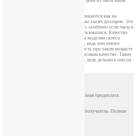
золотыми, а только позолоченными, но цена их была выше
средней.
Сейчас цены на часы «Слава» устанавливаются как на
антиквариат и могут достигать несколько тысяч долларов. Это
зависит от сохранности и модификации, особенно если часы в
отличном состоянии и ни разу не использовались. Качество
данных часов не уступает швейцарским моделям своего
времени — их можно носить и сегодня, ведь они имеют
классический вид, а их работоспособность при таком возрасте
позволяет судить об их чрезвычайно высоком качестве. Такие
часы прослужат ещё очень долгий срок, ведь делались они на
века.
Доставка
Почтой России
По всей России, стоимость 500 руб. Полная предоплата.
СДЭК
По всей России, стоимость оплачивает получатель. Полная
предоплата.
Самовывоз
Москва, ул. Полярная 31в, офис 401Б