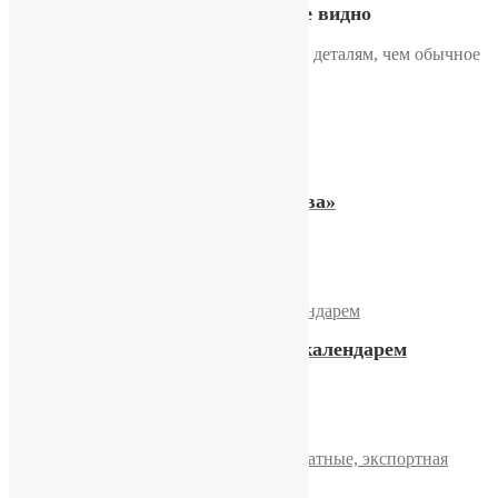
Время, которое видно
Живой фрагмент часов: ближе к деталям, чем обычное
фото
Двухстрелочные часы «Слава»
17300,00
₽
Купить
Часы «Слава» 21 камень с календарем
10000,00
₽
Купить