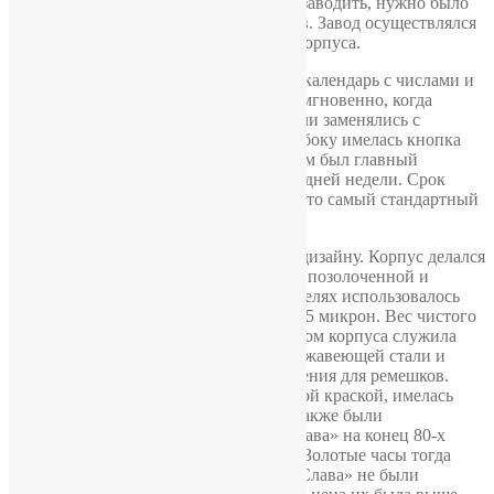
ношении не менее 10 часов. Чтобы не заводить, нужно было
их носить ежедневно не менее 10 часов. Завод осуществлялся
посредством заводной головки сбоку корпуса.
В последних моделях имелся двойной календарь с числами и
днями недели. Числа перекидывались мгновенно, когда
подходило время к 12 часам. Дни недели заменялись с
небольшим замедлением. На корпусе сбоку имелась кнопка
для перекидывания дней недели. В этом был главный
прогресс, ведь первая модель была без дней недели. Срок
службы составляет не меньше 10 лет. Это самый стандартный
срок службы часов советской эпохи.
Во всех моделях приоритет отдавался дизайну. Корпус делался
в двух расцветках: белой и жёлтой, т.е. позолоченной и
никелированной. В позолоченных моделях использовалось
золото никелевое покрытие толщиной 5 микрон. Вес чистого
золота составлял 0,19 грамм. Материалом корпуса служила
латунь. Задняя крышка делалась из нержавеющей стали и
закреплялась на гайки. Имелись крепления для ремешков.
Циферблат покрывался аэрографической краской, имелась
рельефность на циферблате. Стрелки также были
позолоченными. Стоимость часов «Слава» на конец 80-х
годов составляла 57 рублей 50 копеек. Золотые часы тогда
стоили от 80 рублей и выше. А часы «Слава» не были