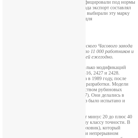
массово поставляли на экспорт и модифицировали под нормы
западных стран, причем в некоторые года экспорт составлял
до 50 % выпуска. В самом СССР также выбирали эту марку
часов, потому что они были доступны для
среднестатистического гражданина.
Так выглядело здание Второго Московского Часового завода
«Слава», на котором в 1977 г. работало 11 000 работников и
выпускалось 8 000 000 деталей ежегодно.
За всю историю были выпущены несколько модификаций
часов «Слава»: калибров 2409, 2414, 2416, 2427 и 2428.
Последняя модель 2428 была выпущена в 1989 году, после
чего завод прекратил технологические разработки. Модели
отличались разным калибром и количеством рубиновых
камней (в последней модификации – 27). Они делались в
очень ударопрочном корпусе, что не раз было испытано и
доказано.
Часы имели маленькую погрешность от минус 20 до плюс 40
секунд в сутки, что относится к первому классу точности. В
них был двойной заводной барабан (моховик), который
обеспечивал 20-часовой резерв хода при непрерывном