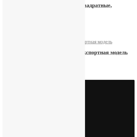
Часы «Слава» 21 камень, квадратные,
экспортная модель
14700,00
₽
Купить
Часы «Слава» 21 камень, экспортная модель
16100,00
₽
Купить
Видео