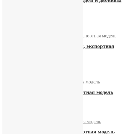
календарем
16900,00
₽
Купить
Часы «Слава» с календарем, экспортная
модель
12200,00
₽
Купить
Часы Слава «Косая» экспортная модель
15900,00
₽
Купить
Часы Слава «Косая», экспортная модель