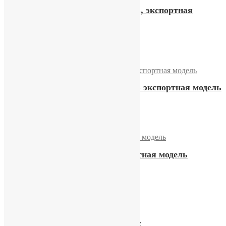
Часы Слава «Холодильник», экспортная
модель
16900,00
₽
Купить
Часы Слава «Холодильник» экспортная модель
21800,00
₽
Купить
Часы Слава «Танк» экспортная модель
26500,00
₽
Купить
Часы Слава «Москва — 80»