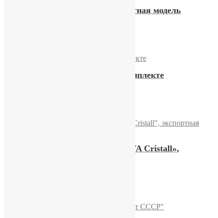
Часы «Слава» 2414, экспортная модель
10000,00
₽
Купить
Часы «Слава» в полном комплекте
36200,00
₽
Купить
Часы Слава «STOLICHNAYA Cristall»,
экспортная модель
12800,00
₽
Купить