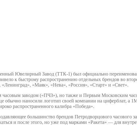
твенный Ювелирный Завод (ТТК-1) был официально переименова
ивело к быстрому распространению отдельных брендов во второ
 «Ленинград», «Маяк», «Нева», «Россия», «Старт» и «Свет».
часовым заводом («ПЧЗ»), но также и Первым Московским часов
е обычно наносили логотип своей компании на циферблат, а 1МЧ
широко распространенного калибра «Победа».
подавляющее большинство брендов Петродворцового часового за
ться и после этого, но уже под марками «Ракета» — для внутре