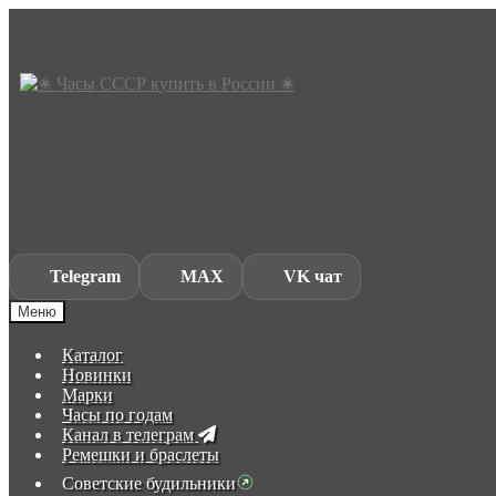
Skip
Skip
to
to
navigation
content
Telegram
MAX
VK чат
Меню
Каталог
Новинки
Марки
Часы по годам
Канал в телеграм
Ремешки и браслеты
Советские будильники