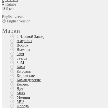
Rutube
Дзен
English version
English version
Марки
2 Часовой Завод
Амфибия
Восток
Вымпел
Заря
Звезда
ЗиМ
Кама
Кировки
Кировские
Командирские
Космос
Луч
Маяк
Молния
МЧЗ
Победа