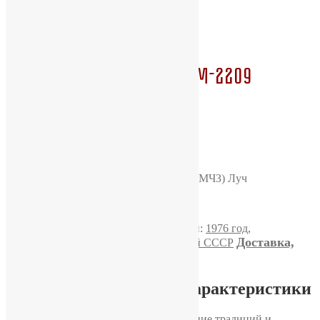
Луч 23 камня, механизм-2209
ультратонкие
Артикул:
M4744
Категория:
Луч
Метки:
1976 год
,
Доставка,
Классические часы
,
Часы с символикой СССР
оплата и гарантия
Подробное описание и характеристики
Минский часовой завод «Луч»: сочетание традиций и