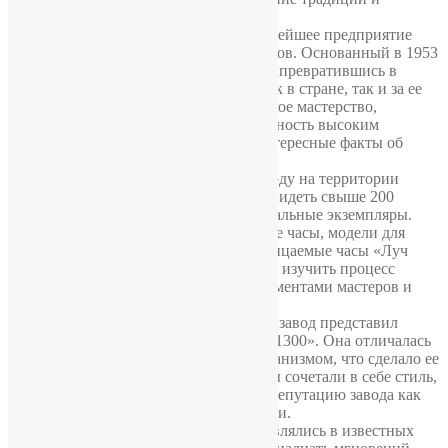
инноваций.
Минский часовой завод «Луч» – крупнейшее предприятие
Беларуси, занимающееся выпуском часов. Основанный в 1953
году, он прошел долгий путь развития, превратившись в
узнаваемый бренд, востребованный как в стране, так и за ее
пределами. Завод воплощает белорусское мастерство,
современные технологии и приверженность высоким
стандартам качества. Представляем интересные факты об
истории и достижениях «Луча».
1. Музей часового искусства. В 2020 году на территории
завода был открыт музей, где можно увидеть свыше 200
моделей часов, включая редкие и уникальные экземпляры.
Среди них – специальные медицинские часы, модели для
шахтеров, а также первые водонепроницаемые часы «Луч
Фаворит Амфибия». Посетители могут изучить процесс
создания часов, ознакомиться с инструментами мастеров и
историей завода.
2. Первая женская модель. В 1964 году завод представил
первую женскую модель часов – «Луч-1300». Она отличалась
изящным дизайном и компактным механизмом, что сделало ее
популярной среди женщин СССР. Часы сочетали в себе стиль,
надежность и точность, что укрепило репутацию завода как
производителя качественной продукции.
3. Часы в кино. Часы «Луч» не раз появлялись в известных