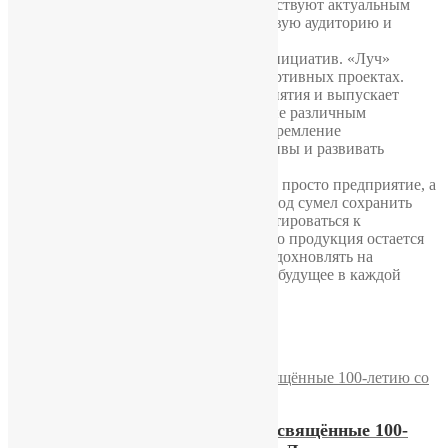
ориентированы на молодежь и соответствуют актуальным
тенденциям. Это помогло привлечь новую аудиторию и
укрепить позиции компании на рынке.
12. Поддержка спорта и социальных инициатив. «Луч»
активно участвует в социальных и спортивных проектах.
Завод спонсирует спортивные мероприятия и выпускает
специальные серии часов, посвященные различным
достижениям. Это подчеркивает его стремление
поддерживать общественные инициативы и развивать
национальную культуру.
Минский часовой завод «Луч» – это не просто предприятие, а
важная часть белорусской истории. Завод сумел сохранить
традиции, внедрить инновации и адаптироваться к
современным требованиям. Сегодня его продукция остается
востребованной, а бренд продолжает вдохновлять на
движение вперед, соединяя прошлое и будущее в каждой
модели часов.
Похожие
Юбилейные часы «Луч», посвящённые 100-