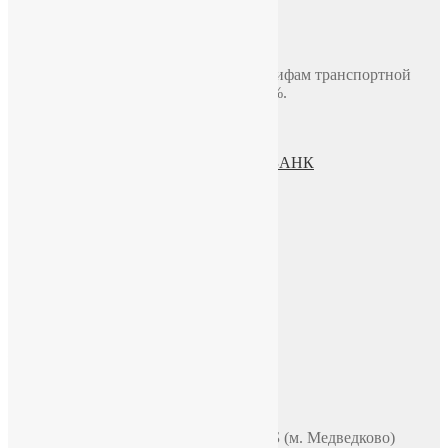
Доставка по Москве до двери
В пределах МКАД, стоимость 700 руб.
Доставка по миру включая СНГ по тарифам транспортной
компании. Предоплата составляет 100%.
Политика конфиденциальности
Пользовательское соглашение
Процесс передачи данных ПАО СБЕРБАНК
О нас
ИП Зохидов Д. Д.
ИНН 500919244007
Реквизиты
Телефон
+7 (965) 355 44 33
WhatsApp
Telegram
Чат в VK
Адрес
Москва, ул. Полярная 31в, офис 401Б (м. Медведково)