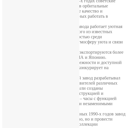
использовалась даже в космосе! В 1970-х годах советские
космонавты брали с собой часы «Луч» в орбитальные
экспедиции. Это подтверждает высокое качество и
надежность белорусских часов, способных работать в
экстремальных условиях.
8. Кофейня на заводе. На территории завода работает уютная
кофейня «1801», названная в честь одного из известных
механизмов. Она пользуется популярностью среди
сотрудников и посетителей, создавая атмосферу уюта и связи
с историей предприятия.
9. Международный успех. Часы «Луч» экспортируются более
чем в 15 стран, включая Германию, США и Японию.
Благодаря оригинальному дизайну, надежности и доступной
цене белорусская продукция успешно конкурирует на
мировом рынке.
10. Часы для профессионалов. Минский завод разрабатывал
специальные модели часов для представителей различных
профессий. Например, для шахтеров были созданы
ударопрочные модели с усиленной конструкцией и
светящимися элементами, а для врачей – часы с функцией
измерения пульса. Эти разработки стали незаменимыми
инструментами в работе специалистов.
11. Ребрендинг и развитие. После сложных 1990-х годов завод
сумел не только сохранить производство, но и провести
успешный ребрендинг. Современные коллекции