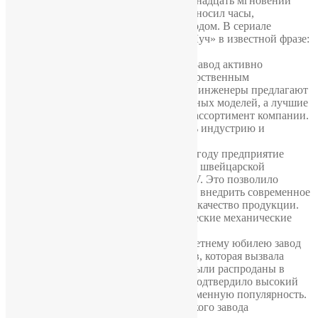
кинолентах. В культовом фильме «Семнадцать мгновений
весны» персонаж Вячеслава Тихонова носил часы,
произведенные Минским часовым заводом. В сериале
«Бригада» один из героев упоминал «Луч» в известной фразе:
«Говорил тебе, купи “Луч”!».
4. Сотрудничество с университетами. Завод активно
взаимодействует с Белорусским государственным
университетом. Молодые дизайнеры и инженеры предлагают
новые решения для создания современных моделей, а лучшие
идеи воплощаются в жизнь, пополняя ассортимент компании.
Такое партнерство позволяет развивать индустрию и
привлекать перспективные кадры.
5. Инновации и модернизация. В 2010 году предприятие
получило значительные инвестиции от швейцарской
компании Franck Muller International B.V. Это позволило
провести модернизацию производства, внедрить современное
оборудование и значительно улучшить качество продукции.
Сегодня «Луч» выпускает как классические механические
модели, так и точные кварцевые часы.
6. Лимитированные коллекции. К 70-летнему юбилею завод
представил эксклюзивную серию часов, которая вызвала
настоящий ажиотаж. Многие модели были распроданы в
первые дни после старта продаж, что подтвердило высокий
спрос на продукцию бренда и его неизменную популярность.
7. Часы для космоса. Продукция Минского завода