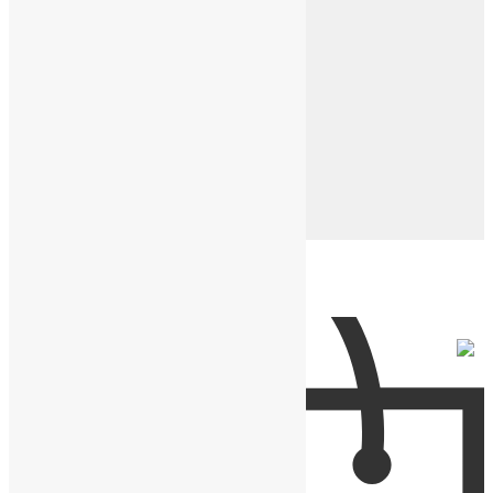
Экслюзивные часы
Ремешки и коробки
Кожаные ремешки
Кожаные напульсники
Нейлоновые ремешки
Подарочные коробки