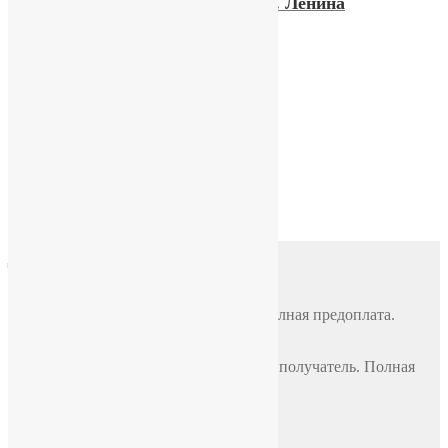
летию со дня рождения В.И. Ленина
Часы «Луч» классические
Часы ЗИМ 2602
Доставка
Почтой России
По всей России, стоимость 500 руб. Полная предоплата.
СДЭК
По всей России, стоимость оплачивает получатель. Полная
предоплата.
Самовывоз
Москва, ул. Полярная 31в, офис 401Б