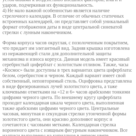
ударов, подчеркивая их функциональность.
4) Не мало важной особенностью является наличие
стрелочного календаря. В отличие от обычных статичных
встроенных календарей, он представляет собой уникальный
формат отображения даты в виде центральной синеватой
стрелки с лунным наконечником.
Форма корпуса часов округлая, с позолоченным покрытием,
что придает им элегантный вид. Задняя крышка изготовлена
из нержавеющей стали для дополнительной защиты
механизма и износа корпуса. Данная модель имеет красивый
серебристый циферблат с золотистым отливом. Также, часы
«Космос» были доступны в трех вариантах цвета циферблата:
белом, серебристом и черном. Каждый вариант имеет свой
собственный, неповторимый стиль. Оцифровка представлена
в виде фрезерованных лучей золотистого цвета, а таже
ключевыми отметками на «12 и 6» часов арабскими тонкими
цифрами черного цвета. По внешнему кругу циферблата
проходит календарная шкала черного цвета, выполненная
также арабскими цифрами черного цвета. Центральные
часовая, минутная и секундная стрелки утонченной формы
золотистого цвета, они красиво дополняют корпус и
сочетаются с часовыми метками. Календарная стрелка
вороненого цвета с изящным фигурным наконечником. Все
надписи выполнены на кириллице в черном цвете.