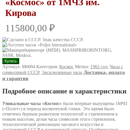
«Космос» от 1МЧЗ им.
Кирова
115800,00
₽
Количество
Купить
товара
Артикул:
M6004
Категория:
Космос
Метки:
1962 год
,
Часы с
Уникальные
Доставка, оплата
символикой СССР
,
Эксклюзивные часы
редкие
и гарантия
часы
«Космос»
Подробное описание и характеристики
от
1МЧЗ
им.
Уникальные часы «Космос»
были впервые выпущены 1МЧЗ
Кирова
(«Полет») в период космической гонки. Это время было
отмечено бурным развитием технологий и стремлением к
новым высотам, делая часы символом этого стремления,
технологической революции часового искусства и
достижений СССР в космической отрасли. Особенностью