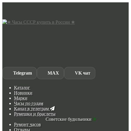
Skip
Skip
to
to
navigation
content
Telegram
MAX
VK чат
Каталог
Новинки
Марки
Часы по годам
Канал в телеграм
Ремешки и браслеты
Советские будильники
Ремонт часов
Отзывы