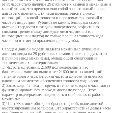
этих часов стало наличие 29 рубиновых камней в механизме и
малый тираж, что представляло собой значительный прорыв
для своего времени. Эти часы превратились в символ
инноваций, высокой точности и передовых технологий в
часовой индустрии. Рубиновые камни, благодаря своей
высокой твердости и гладкой поверхности, эффективно
снижали трение между движущимися частями. Этот
инновационный подход не только повышал точность хода
часов, но и заметно продлевал срок службы.
Сердцем данной модели является механизм с функцией
автоподзавода на 29 рубиновых камнях (также предусмотрен
и ручной завод механизма), обладающий следующими
техническими характеристиками:
1) Частота колебаний: 21600 полуколебаний в час —
балансовый маятник выполняет 21600 полных колебаний в
течение одного часа. Высокая частота колебаний является
ключевым элементом обеспечения точности хода часов.
2) Запас хода: 42 часа — время, в течение которого часы могут
функционировать без необходимости подзавода. Этот
параметр подчеркивает надежность и стабильность работы
механизма.
3) Часы «Космос» обладают брызгозащитой, пылезащитой и
амортизированным балансом. Эта характеристика делает часы
устойчивыми к воздействию внешних факторов, влаги и