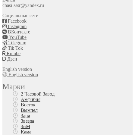
chasi-sssr@yandex.ru
Социальные сети
Facebook
Instagram
ВКонтакте
YouTube
Telegram
Tik Tok
Rutube
Дзен
English version
English version
Марки
2 Часовой Завод
Амфибия
Восток
Вымпел
Заря
Звезда
ЗиМ
Кама