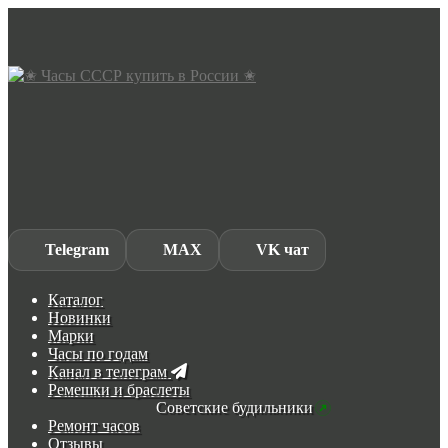
Skip
Skip
to
to
navigation
content
Telegram
MAX
VK чат
Каталог
Новинки
Марки
Часы по годам
Канал в телеграм
Ремешки и браслеты
Советские будильники
Ремонт часов
Отзывы