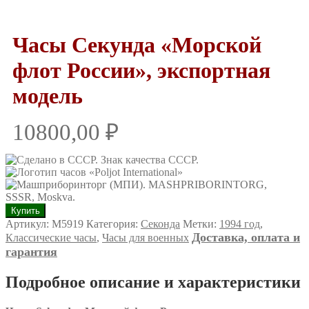
Часы Секунда «Морской
флот России», экспортная
модель
10800,00
₽
Количество
Купить
товара
Артикул:
М5919
Категория:
Секонда
Метки:
1994 год
,
Часы
Доставка, оплата и
Классические часы
,
Часы для военных
Секунда
гарантия
"Морской
флот
Подробное описание и характеристики
России",
экспортная
модель