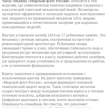
Часы Sekonda «Морской флот России»
относятся к тем
моделям, где символическая тематика напрямую соединена с
классической советской механической базой. Несмотря на
экспортное оформление и латинские надписи, конструктивно
они опираются на проверенный механизм 2414, широко
применявшийся в отечественном часпроме для надежных
повседневных моделей.
Внутри установлен калибр 2414 на 17 рубиновых камнях. Это
механика с ручным заводом, построенная на простой и
ремонтопригодной архитектуре. Рубиновые опоры
уменьшают трение в узлах, обеспечивая стабильность хода и
продлевая ресурс механизма при регулярной эксплуатации.
Конструкция относится к классу надежных рабочих калибров,
где приоритет отдан устойчивости и предсказуемости работы,
а не усложнению функционала.
Корпус выполнен в хромированном исполнении с
позолоченным рантом. На ранте нанесена гравировка
«Морской флот России», которая формирует основной
тематический акцент модели. Такое сочетание металлов
создает контраст между холодным блеском корпуса и теплым
оттенком позолоты, добавляя визуального интереса.
Циферблат выполнен в светлом, почти молочном оттенке.
Поверхность спокойная, без текстур, что дополняет