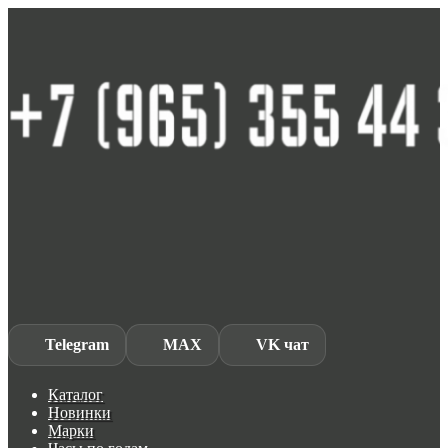
Skip
Skip
to
to
navigation
content
Telegram
MAX
VK чат
Каталог
Новинки
Марки