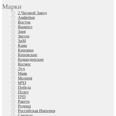
Марки
2 Часовой Завод
Амфибия
Восток
Вымпел
Заря
Звезда
ЗиМ
Кама
Кировки
Кировские
Командирские
Космос
Луч
Маяк
Молния
МЧЗ
Победа
Полет
ПЧЗ
Ракета
Родина
Российская Империя
Секонда