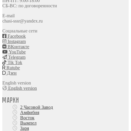
ПН-ПТ: 9:00-18:00
СБ-ВС: по договоренности
E-mail
chasi-sssr@yandex.ru
Социальные сети
Facebook
Instagram
ВКонтакте
YouTube
Telegram
Tik Tok
Rutube
Дзен
English version
English version
Марки
2 Часовой Завод
Амфибия
Восток
Вымпел
Заря