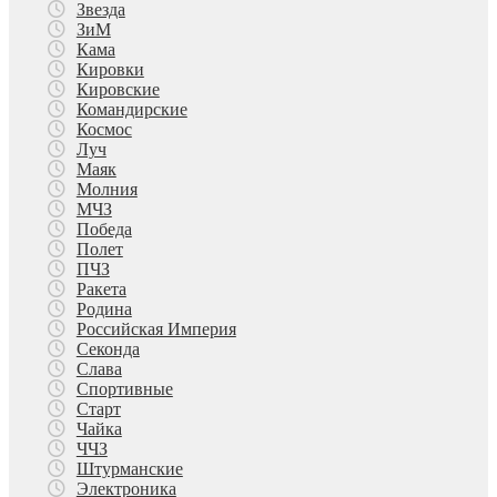
Звезда
ЗиМ
Кама
Кировки
Кировские
Командирские
Космос
Луч
Маяк
Молния
МЧЗ
Победа
Полет
ПЧЗ
Ракета
Родина
Российская Империя
Секонда
Слава
Спортивные
Старт
Чайка
ЧЧЗ
Штурманские
Электроника