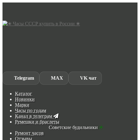
Skip
Skip
to
to
navigation
content
Telegram
MAX
VK чат
Каталог
Новинки
Марки
Часы по годам
Канал в телеграм
Ремешки и браслеты
Советские будильники
Ремонт часов
Отзывы