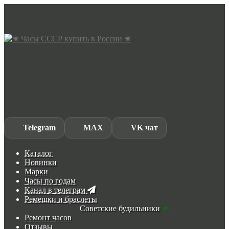
Skip
Skip
to
to
navigation
content
Telegram
MAX
VK чат
Каталог
Новинки
Марки
Часы по годам
Канал в телеграм
Ремешки и браслеты
Советские будильники
Ремонт часов
Отзывы