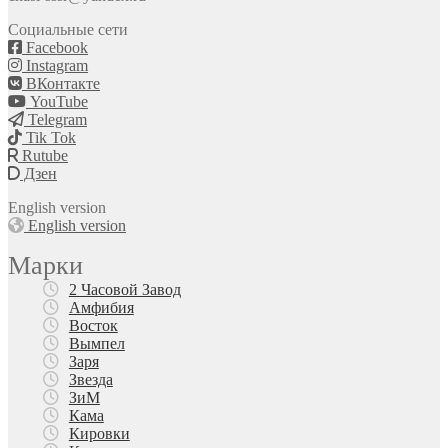
Социальные сети
Facebook
Instagram
ВКонтакте
YouTube
Telegram
Tik Tok
Rutube
Дзен
English version
English version
Марки
2 Часовой Завод
Амфибия
Восток
Вымпел
Заря
Звезда
ЗиМ
Кама
Кировки