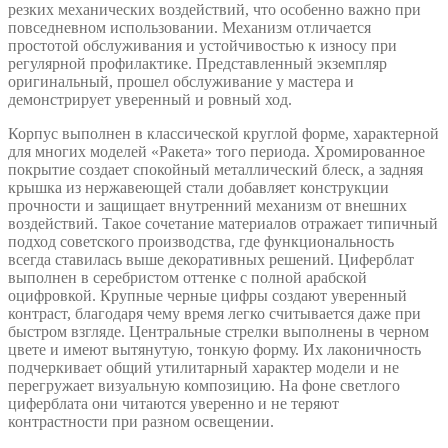
резких механических воздействий, что особенно важно при
повседневном использовании. Механизм отличается
простотой обслуживания и устойчивостью к износу при
регулярной профилактике. Представленный экземпляр
оригинальный, прошел обслуживание у мастера и
демонстрирует уверенный и ровный ход.
Корпус выполнен в классической круглой форме, характерной
для многих моделей «Ракета» того периода. Хромированное
покрытие создает спокойный металлический блеск, а задняя
крышка из нержавеющей стали добавляет конструкции
прочности и защищает внутренний механизм от внешних
воздействий. Такое сочетание материалов отражает типичный
подход советского производства, где функциональность
всегда ставилась выше декоративных решений. Циферблат
выполнен в серебристом оттенке с полной арабской
оцифровкой. Крупные черные цифры создают уверенный
контраст, благодаря чему время легко считывается даже при
быстром взгляде. Центральные стрелки выполнены в черном
цвете и имеют вытянутую, тонкую форму. Их лаконичность
подчеркивает общий утилитарный характер модели и не
перегружает визуальную композицию. На фоне светлого
циферблата они читаются уверенно и не теряют
контрастности при разном освещении.