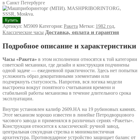
Количество
Купить
товара
Артикул:
М5909
Категория:
Ракета
Метки:
1982 год
,
Часы
Доставка, оплата и гарантия
Классические часы
"Ракета"
Подробное описание и характеристики
Часы «Ракета»
в этом исполнении относятся к той категории
советской механики, где дизайн и конструкция подчинены
одной задаче — ежедневной практичности. Здесь нет попытки
усложнить образ декоративными элементами или
подчеркнуть статусность. Напротив, вся логика модели
выстроена вокруг понятного считывания времени и
стабильной работы механизма в течение длительного срока
эксплуатации.
Внутри установлен калибр 2609.НА на 19 рубиновых камнях.
Этот механизм хорошо известен в линейке Петродворцового
часового завода и применялся в различных сериях «Ракеты».
Конструкция относится к классической: ручной завод,
центральная секундная стрелка и минималистичная
архитектура. Противоударное устройство защищает баланс от