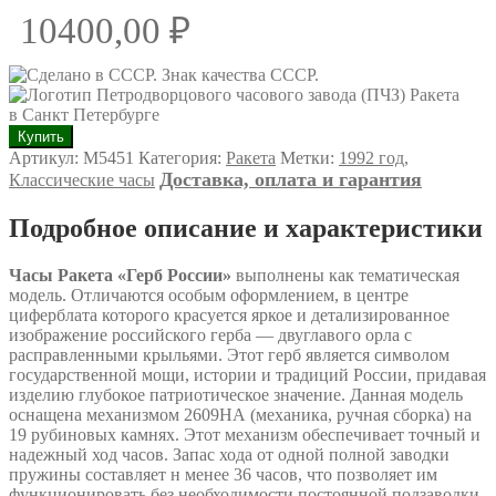
10400,00
₽
Количество
Купить
товара
Артикул:
М5451
Категория:
Ракета
Метки:
1992 год
,
Часы
Доставка, оплата и гарантия
Классические часы
Ракета
"Герб
Подробное описание и характеристики
России"
Часы Ракета «Герб России»
выполнены как тематическая
модель. Отличаются особым оформлением, в центре
циферблата которого красуется яркое и детализированное
изображение российского герба — двуглавого орла с
расправленными крыльями. Этот герб является символом
государственной мощи, истории и традиций России, придавая
изделию глубокое патриотическое значение. Данная модель
оснащена механизмом 2609НА (механика, ручная сборка) на
19 рубиновых камнях. Этот механизм обеспечивает точный и
надежный ход часов. Запас хода от одной полной заводки
пружины составляет н менее 36 часов, что позволяет им
функционировать без необходимости постоянной подзаводки.