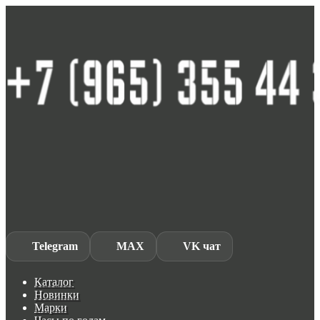
Skip
Skip
to
to
navigation
content
Telegram
MAX
VK чат
Каталог
Новинки
Марки