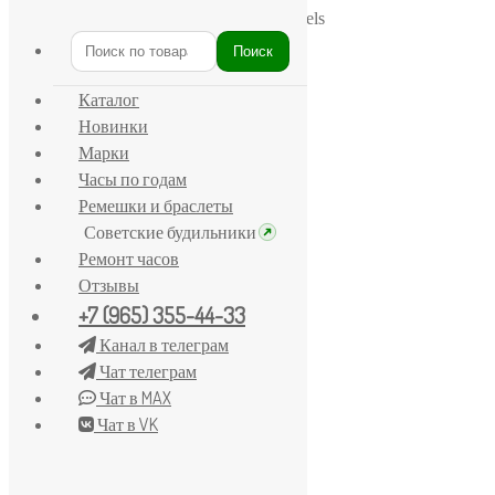
Главная
/
Ракета
/
Часы «Raketa» 21 jewels
Поиск
Искать:
Каталог
Новинки
Марки
Часы по годам
Ремешки и браслеты
Советские будильники
Ремонт часов
Отзывы
+7 (965) 355-44-33
Канал в телеграм
Чат телеграм
Чат в MAX
Чат в VK