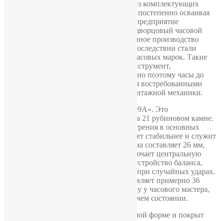
х годов завод собирал наручные часы из комплектующих
Первого Московского часового завода, постепенно осваивая
собственные технологии. В 1954 году предприятие
официально получило название Петродворцовый часовой
завод, и именно там началось полноценное производство
часов под маркой «Ракета», которые впоследствии стали
одной из самых известных советских часовых марок. Такие
часы создавались как повседневный инструмент,
рассчитанный на долгую службу. Именно поэтому часы до
сих пор стабильно работают и остаются востребованными
среди коллекционеров и любителей винтажной механики.
В часах работает механизм «Ракета-2609А». Это
механический калибр ручной сборки на 21 рубиновом камне.
Камни используются для уменьшения трения в основных
узлах, благодаря чему механизм работает стабильнее и служит
значительно дольше. Диаметр механизма составляет 26 мм,
высота около 4,5 мм. Конструкция включает центральную
секундную стрелку и противоударное устройство баланса,
которое защищает ось от повреждений при случайных ударах.
Запас хода после полной заводки составляет примерно 36
часов. Экземпляр прошел профилактику у часового мастера,
механизм обслужен и находится в рабочем состоянии.
Корпус выполнен в классической круглой форме и покрыт