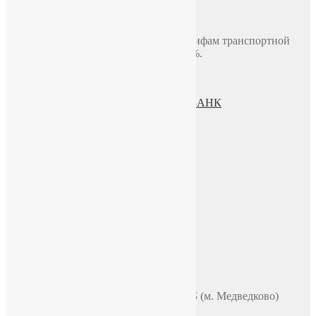
Доставка по Москве до двери
В пределах МКАД, стоимость 700 руб.
Доставка по миру включая СНГ по тарифам транспортной
компании. Предоплата составляет 100%.
Политика конфиденциальности
Пользовательское соглашение
Процесс передачи данных ПАО СБЕРБАНК
О нас
ИП Зохидов Д. Д.
ИНН 500919244007
Реквизиты
Телефон
+7 (965) 355 44 33
WhatsApp
Telegram
Чат в VK
Адрес
Москва, ул. Полярная 31в, офис 401Б (м. Медведково)