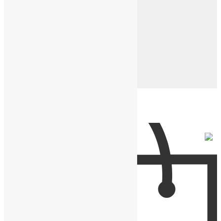
Ремешки и коробки
Кожаные ремешки
Кожаные напульсники
Нейлоновые ремешки
Подарочные коробки