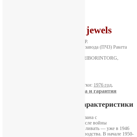
Часы «Raketa» 21 jewels
Артикул:
M6005
Категория:
Ракета
Метки:
1976 год
,
Доставка, оплата и гарантия
Классические часы
Подробное описание и характеристики
История часов
«Raketa»
напрямую связана с
Петродворцовым часовым заводом. После войны
предприятие начали активно восстанавливать — уже в 1946
году там шли работы по запуску производства. В начале 1950-