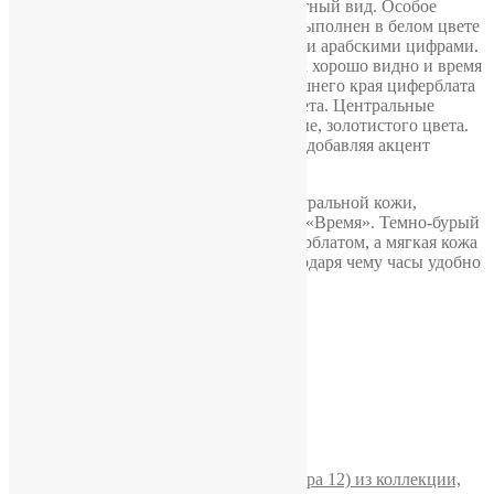
позолотой, что придает модели аккуратный вид. Особое
внимание привлекает циферблат. Он выполнен в белом цвете
с оцифровкой золотистыми накладными арабскими цифрами.
Они довольно крупные, за счет чего их хорошо видно и время
считывается мгновенно. У самого внешнего края циферблата
находится минутная шкала черного цвета. Центральные
часовая и минутная стрелки утонченные, золотистого цвета.
А секундная имеет ярко-красный цвет, добавляя акцент
спокойному циферблату.
Часы комплектуются ремешком из натуральной кожи,
изготовленным вручную в мастерской «Время». Темно-бурый
оттенок гармонично сочетается с циферблатом, а мягкая кожа
комфортно прилегает к запястью, благодаря чему часы удобно
носить каждый день.
Похожие
Часы «Ракета» 2609НА