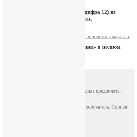
Часы Ракета 2609 (красная цифра 12) из
коллекции, экспортная модель
Часы «Ракета-Восьмиугольник» в полном
комплекте
Доставка
Почтой России
По всей России, стоимость 500 руб. Полная предоплата.
СДЭК
По всей России, стоимость оплачивает получатель. Полная
предоплата.
Самовывоз
Москва, ул. Полярная 31в, офис 401Б