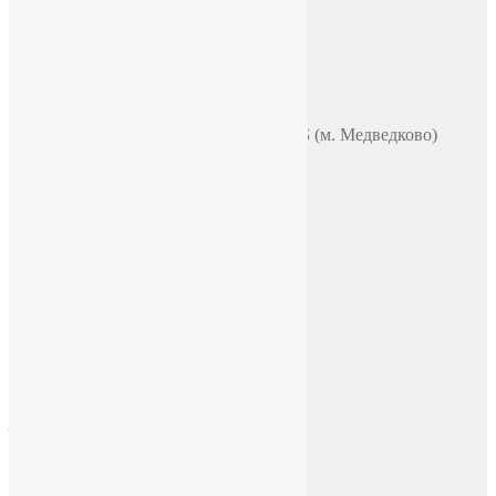
+7 (965) 355 44 33
WhatsApp
Telegram
Чат в VK
Адрес
Москва, ул. Полярная 31в, офис 401Б (м. Медведково)
Время работы
ПН-ПТ: 9:00-18:00
СБ-ВС: по договоренности
E-mail
chasi-sssr@yandex.ru
Социальные сети
Facebook
Instagram
ВКонтакте
YouTube
Telegram
Tik Tok
Rutube
Дзен