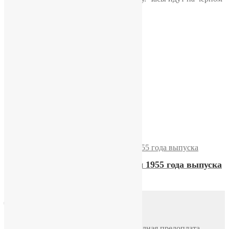
ремешке из натуральной кожи.
Похожие
Победа 1989 г. 2602
Победа 1989 г. 2602
Часы «Победа», 3-й квартал 1955 года выпуска
Доставка
Почтой России
По всей России, стоимость 500 руб. Полная предоплата.