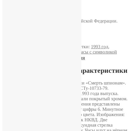
Часы Победа «СМЕРШ»
Артикул:
М3922
Категория:
Победа
Метки:
1993 год
,
Бюджетные часы
,
Часы для военных
,
Часы с символикой
Доставка, оплата и гарантия
СССР
Подробное описание и характеристики
Механические часы марки Победа серии «Смерть шпионам».
Производство России. Сделаны по ГОСТу-10733-79.
Механизм 2602 с 15 камнями (рубин). 1993 года выпуска.
Корпус изготовлен из нержавеющей стали покрытый хромом.
Белоснежный циферблат. Часовые значения представлены
арабскими цифрами чёрного цвета, нет цифры 6. Минутное
шкалирование с числами 5-60 красного цвета. Изображения:
красная звезда с серпом и молотом, знак НКВД. Две
золочённые и утончённые стрелки. Секундная стрелка
расположена на 6ч. и имеет свою шкалу. Часы идут на чёрном