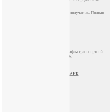
СДЭК
По всей России, стоимость оплачивает получатель. Полная
предоплата.
Самовывоз
Москва, ул. Полярная 31в, офис 401Б
Доставка по Москве до двери
В пределах МКАД, стоимость 700 руб.
Доставка по миру включая СНГ по тарифам транспортной
компании. Предоплата составляет 100%.
Политика конфиденциальности
Пользовательское соглашение
Процесс передачи данных ПАО СБЕРБАНК
О нас
ИП Зохидов Д. Д.
ИНН 500919244007
Реквизиты
Телефон