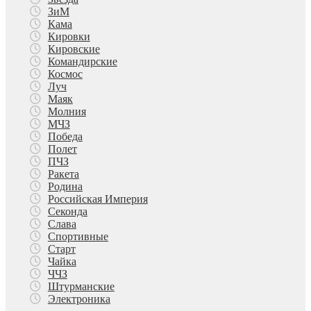
ЗиМ
Кама
Кировки
Кировские
Командирские
Космос
Луч
Маяк
Молния
МЧЗ
Победа
Полет
ПЧЗ
Ракета
Родина
Российская Империя
Секонда
Слава
Спортивные
Старт
Чайка
ЧЧЗ
Штурманские
Электроника