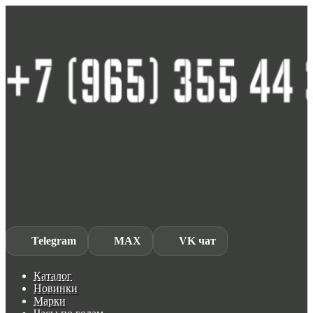
Skip
Skip
to
to
navigation
content
Telegram
MAX
VK чат
Каталог
Новинки
Марки