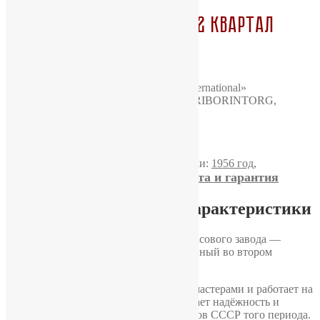
Часы «Кама» 1956 год 2 квартал
Артикул:
М5305
Категория:
Кама
Метки:
1956 год
,
Доставка, оплата и гарантия
Эксклюзивные часы
Подробное описание и характеристики
Часы
«Кама»
производства Второго часового завода —
подлинный экземпляр эпохи, выпущенный во втором
квартале 1956 года.
Механизм собран вручную часовыми мастерами и работает на
17 рубиновых камнях
, что обеспечивает надёжность и
плавный ход — типичное качество часов СССР того периода.