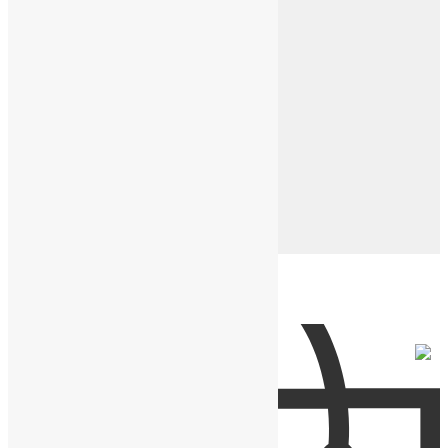
Часы с символикой СССР
Экслюзивные часы
Ремешки и коробки
Кожаные ремешки
Кожаные напульсники
Нейлоновые ремешки
Подарочные коробки