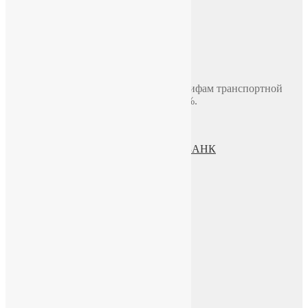
Самовывоз
Москва, ул. Полярная 31в, офис 401Б
Доставка по Москве до двери
В пределах МКАД, стоимость 700 руб.
Доставка по миру включая СНГ по тарифам транспортной
компании. Предоплата составляет 100%.
Политика конфиденциальности
Пользовательское соглашение
Процесс передачи данных ПАО СБЕРБАНК
О нас
ИП Зохидов Д. Д.
ИНН 500919244007
Реквизиты
Телефон
+7 (965) 355 44 33
WhatsApp
Telegram
Чат в VK