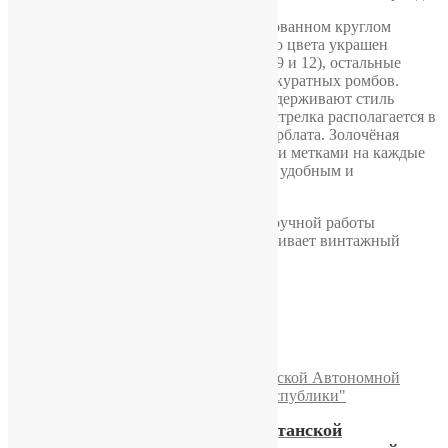
Модель выполнена в изящном хромированном круглом
корпусе. Циферблат тёмно-коричневого цвета украшен
золочёными арабскими цифрами (3, 6, 9 и 12), остальные
часовые отметки выполнены в виде аккуратных ромбов.
Фигурные остроконечные стрелки поддерживают стиль
середины XX века, а малая секундная стрелка располагается в
отдельной шкале в нижней части циферблата. Золочёная
минутная разметка дополнена круглыми метками на каждые
пять минут, что делает чтение времени удобным и
выразительным.
В комплект входит кожаный ремешок ручной работы
мастерской
«Время»
, который подчёркивает винтажный
характер модели.
Похожие
Часы Молния «60 лет Дагестанской