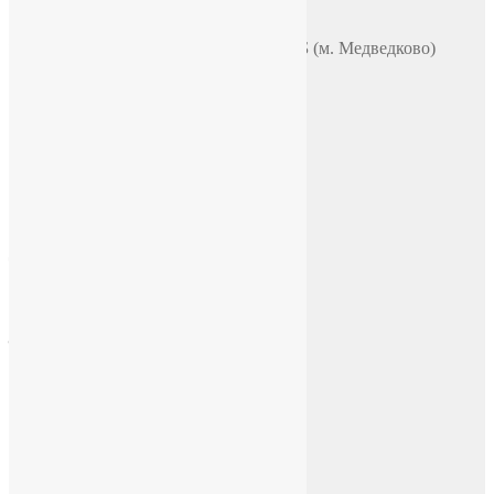
Адрес
Москва, ул. Полярная 31в, офис 401Б (м. Медведково)
Время работы
ПН-ПТ: 9:00-18:00
СБ-ВС: по договоренности
E-mail
chasi-sssr@yandex.ru
Социальные сети
Facebook
Instagram
ВКонтакте
YouTube
Telegram
Tik Tok
Rutube
Дзен
English version
English version
Марки