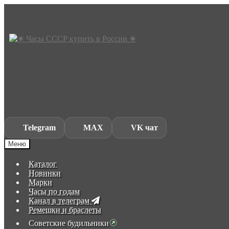
Skip
Skip
to
to
navigation
content
Telegram
MAX
VK чат
Меню
Каталог
Новинки
Марки
Часы по годам
Канал в телеграм
Ремешки и браслеты
Советские будильники