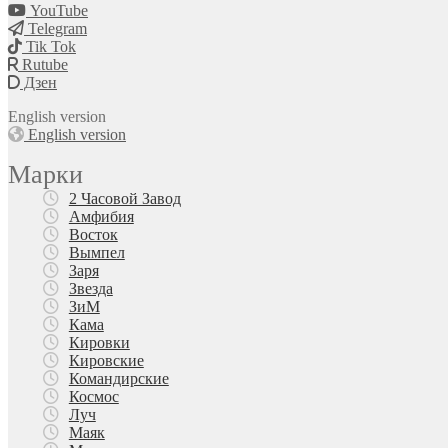
YouTube
Telegram
Tik Tok
Rutube
Дзен
English version
English version
Марки
2 Часовой Завод
Амфибия
Восток
Вымпел
Заря
Звезда
ЗиМ
Кама
Кировки
Кировские
Командирские
Космос
Луч
Маяк