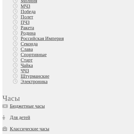
Молния
МЧЗ
Победа
Полет
ПЧЗ
Ракета
Родина
Российская Империя
Секонда
Слава
Спортивные
Старт
Чайка
ЧЧЗ
Штурманские
Электроника
Часы
Бюджетные часы
Для детей
Классические часы