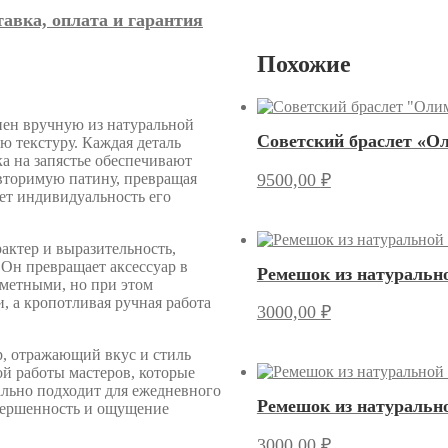
тавка, оплата и гарантия
Похожие
нен вручную из натуральной
Советский браслет «О
ю текстуру. Каждая деталь
ка на запястье обеспечивают
9500,00
₽
вторимую патину, превращая
ет индивидуальность его
актер и выразительность,
 Он превращает аксессуар в
Ремешок из натуральн
аметными, но при этом
 а кропотливая ручная работа
3000,00
₽
р, отражающий вкус и стиль
ой работы мастеров, которые
ально подходит для ежедневного
Ремешок из натуральн
авершенность и ощущение
3000,00
₽