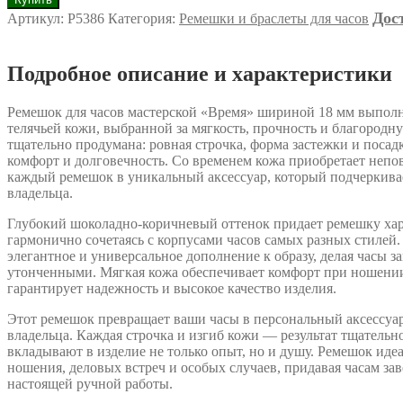
товара
Дос
Артикул:
Р5386
Категория:
Ремешки и браслеты для часов
Ремешок
из
натуральной
Подробное описание и характеристики
кожи
"Время"
шоколадно-
Ремешок для часов мастерской «Время» шириной 18 мм выпол
коричневый
телячьей кожи, выбранной за мягкость, прочность и благородну
тщательно продумана: ровная строчка, форма застежки и посад
комфорт и долговечность. Со временем кожа приобретает непо
каждый ремешок в уникальный аксессуар, который подчеркива
владельца.
Глубокий шоколадно-коричневый оттенок придает ремешку хар
гармонично сочетаясь с корпусами часов самых разных стилей.
элегантное и универсальное дополнение к образу, делая часы з
утонченными. Мягкая кожа обеспечивает комфорт при ношении,
гарантирует надежность и высокое качество изделия.
Этот ремешок превращает ваши часы в персональный аксессуа
владельца. Каждая строчка и изгиб кожи — результат тщательн
вкладывают в изделие не только опыт, но и душу. Ремешок иде
ношения, деловых встреч и особых случаев, придавая часам з
настоящей ручной работы.