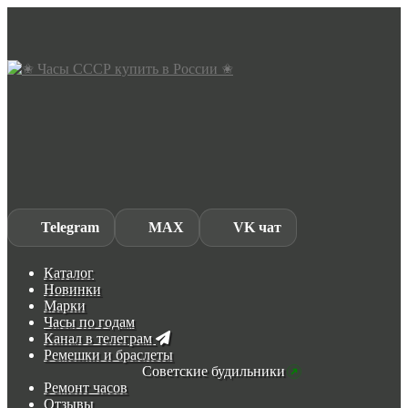
Skip
Skip
to
to
navigation
content
Telegram
MAX
VK чат
Каталог
Новинки
Марки
Часы по годам
Канал в телеграм
Ремешки и браслеты
Советские будильники
Ремонт часов
Отзывы