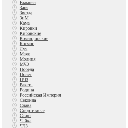
Вымпел
Заря
Звезда
ЗиМ
Кама
Кировки
Кировские
Командирские
Космос
Луч
Маяк
Молния
МЧЗ
Победа
Полет
ПЧЗ
Ракета
Родина
Российская Империя
Секонда
Слава
Спортивные
Старт
Чайка
ЧЧЗ