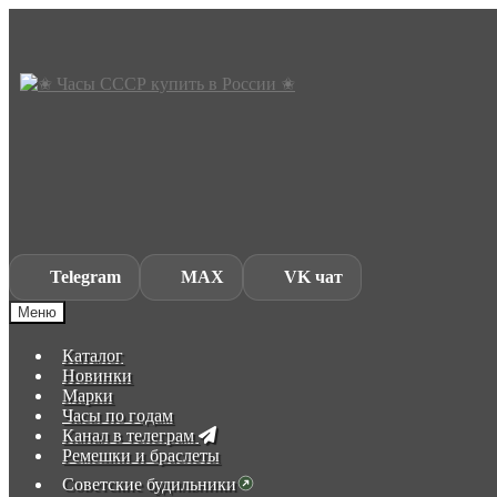
Skip
Skip
to
to
navigation
content
Telegram
MAX
VK чат
Меню
Каталог
Новинки
Марки
Часы по годам
Канал в телеграм
Ремешки и браслеты
Советские будильники