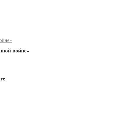
нной войне»
те