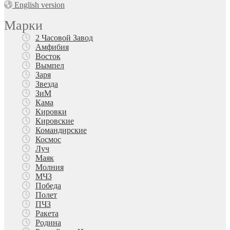
English version
Марки
2 Часовой Завод
Амфибия
Восток
Вымпел
Заря
Звезда
ЗиМ
Кама
Кировки
Кировские
Командирские
Космос
Луч
Маяк
Молния
МЧЗ
Победа
Полет
ПЧЗ
Ракета
Родина