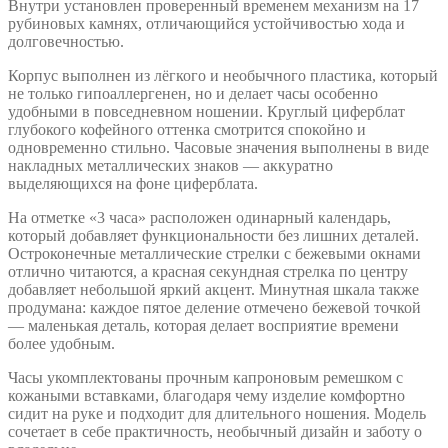
Внутри установлен проверенный временем механизм на 17
рубиновых камнях, отличающийся устойчивостью хода и
долговечностью.
Корпус выполнен из лёгкого и необычного пластика, который
не только гипоаллергенен, но и делает часы особенно
удобными в повседневном ношении. Круглый циферблат
глубокого кофейного оттенка смотрится спокойно и
одновременно стильно. Часовые значения выполнены в виде
накладных металлических знаков — аккуратно
выделяющихся на фоне циферблата.
На отметке «3 часа» расположен одинарный календарь,
который добавляет функциональности без лишних деталей.
Остроконечные металлические стрелки с бежевыми окнами
отлично читаются, а красная секундная стрелка по центру
добавляет небольшой яркий акцент. Минутная шкала также
продумана: каждое пятое деление отмечено бежевой точкой
— маленькая деталь, которая делает восприятие времени
более удобным.
Часы укомплектованы прочным капроновым ремешком с
кожаными вставками, благодаря чему изделие комфортно
сидит на руке и подходит для длительного ношения. Модель
сочетает в себе практичность, необычный дизайн и заботу о