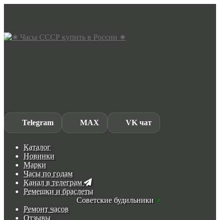
Skip
Skip
to
to
navigation
content
Telegram
MAX
VK чат
Каталог
Новинки
Марки
Часы по годам
Канал в телеграм
Ремешки и браслеты
Советские будильники
Ремонт часов
Отзывы