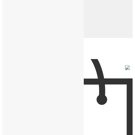
Кожаные ремешки
Кожаные напульсники
Нейлоновые ремешки
Подарочные коробки