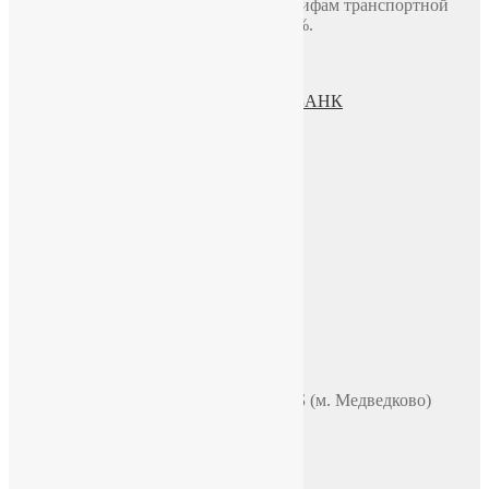
Доставка по миру включая СНГ по тарифам транспортной
компании. Предоплата составляет 100%.
Политика конфиденциальности
Пользовательское соглашение
Процесс передачи данных ПАО СБЕРБАНК
О нас
ИП Зохидов Д. Д.
ИНН 500919244007
Реквизиты
Телефон
+7 (965) 355 44 33
WhatsApp
Telegram
Чат в VK
Адрес
Москва, ул. Полярная 31в, офис 401Б (м. Медведково)
Время работы
ПН-ПТ: 9:00-18:00
СБ-ВС: по договоренности