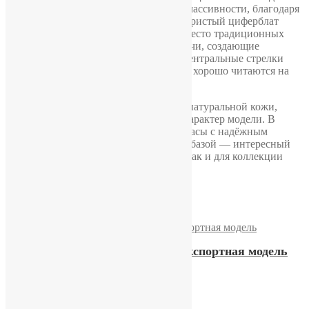
аккуратно и элегантно, без излишней массивности, благодаря
чему часы удобно сидят на руке. Серебристый циферблат
оформлен сдержанно, но со вкусом: вместо традиционных
цифр — золотистые фрезерованные лучи, создающие
красивую игру света. Три золочёные центральные стрелки
гармонично дополняют общий стиль и хорошо читаются на
светлом фоне.
В комплекте идёт чёрный ремешок из натуральной кожи,
который подчёркивает классический характер модели. В
итоге перед вами изящные советские часы с надёжным
механизмом и достойной технической базой — интересный
вариант как для повседневной носки, так и для коллекции
ценителей марки Poljot эпохи СССР.
Похожие
Часы «Полет» 16 камней, экспортная модель
23500,00
₽