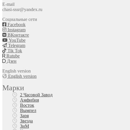
E-mail
chasi-sssr@yandex.ru
Социальные сети
Facebook
Instagram
ВКонтакте
YouTube
Telegram
Tik Tok
Rutube
Дзен
English version
English version
Марки
2 Часовой Завод
Амфибия
Восток
Вымпел
Заря
Звезда
ЗиМ