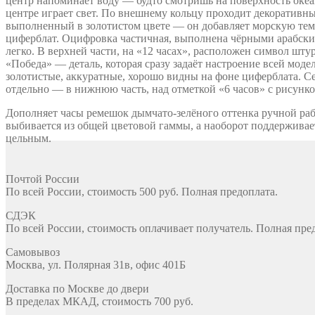
центр напоминает воду — будто смотришь на поверхность океана
центре играет свет. По внешнему кольцу проходит декоративны
выполненный в золотистом цвете — он добавляет морскую тем
циферблат. Оцифровка частичная, выполнена чёрными арабск
легко. В верхней части, на «12 часах», расположен символ шту
«Победа» — деталь, которая сразу задаёт настроение всей мод
золотистые, аккуратные, хорошо видны на фоне циферблата. С
отдельно — в нижнюю часть, над отметкой «6 часов» с рисунко
Дополняет часы ремешок дымчато-зелёного оттенка ручной раб
выбивается из общей цветовой гаммы, а наоборот поддерживает 
цельным.
Почтой России
По всей России, стоимость 500 руб. Полная предоплата.
СДЭК
По всей России, стоимость оплачивает получатель. Полная пре
Самовывоз
Москва, ул. Полярная 31в, офис 401Б
Доставка по Москве до двери
В пределах МКАД, стоимость 700 руб.