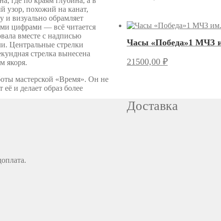
, где по краям глубина, а в
й узор, похожий на канат,
у и визуально обрамляет
ими цифрами — всё читается
рвала вместе с надписью
Часы «Победа»1 МЧЗ им
ели. Центральные стрелки
екундная стрелка вынесена
21500,00
₽
м якоря.
оты мастерской «Время». Он не
её и делает образ более
Доставка
доплата.