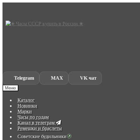
Skip
Skip
to
to
navigation
content
Telegram
MAX
VK чат
Меню
Каталог
Новинки
Марки
Часы по годам
Канал в телеграм
Ремешки и браслеты
Советские будильники