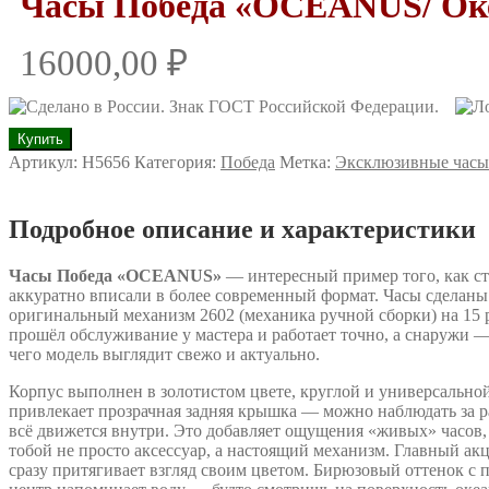
Часы Победа «OCEANUS/ Оке
16000,00
₽
Количество
Купить
товара
Артикул:
Н5656
Категория:
Победа
Метка:
Эксклюзивные часы
Часы
Победа
"OCEANUS/
Подробное описание и характеристики
Океанус"
экспортная
модель
Часы Победа «OCEANUS»
— интересный пример того, как с
аккуратно вписали в более современный формат. Часы сделаны
оригинальный механизм 2602 (механика ручной сборки) на 15
прошёл обслуживание у мастера и работает точно, а снаружи —
чего модель выглядит свежо и актуально.
Корпус выполнен в золотистом цвете, круглой и универсальн
привлекает прозрачная задняя крышка — можно наблюдать за ра
всё движется внутри. Это добавляет ощущения «живых» часов,
тобой не просто аксессуар, а настоящий механизм. Главный ак
сразу притягивает взгляд своим цветом. Бирюзовый оттенок с