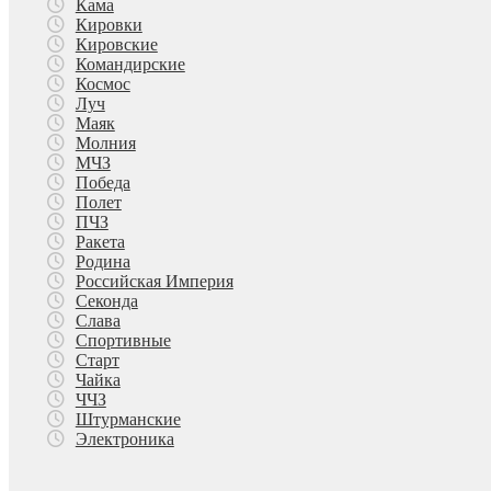
Кама
Кировки
Кировские
Командирские
Космос
Луч
Маяк
Молния
МЧЗ
Победа
Полет
ПЧЗ
Ракета
Родина
Российская Империя
Секонда
Слава
Спортивные
Старт
Чайка
ЧЧЗ
Штурманские
Электроника