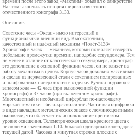
времени после этого завод «Мактайм» объявил о банкротстве.
На этом закончилась история широко известного
отечественного хонографа 3133.
Описание:
Советские часы «Океан» имею интересный и
функциональный внешний вид. Высокоточный,
качественный и надёжный механизм «Полёт-3133».
Хронограф в часах — механизм, который позволяет измерять
небольшие промежутки времени, наподобие секундомера. Тем
не менее в отличие от классического секундомера, хронограф
это дополнение к основной функции часов, он не влияет на
работу механизма в целом. Корпус часов довольно массивный
и сделан из нержавеющей стали с сочетанием полированных
и шлифованных поверхностей в отделке. Ручной подзавод с
запасом хода — 42 часа (при выключенной функции
хронографа) и 37 часов (при включённом хронографе).
Многоцветный и необычный циферблат по-настоящему
морской тематики – бело-красно-синий. Частичная оцифровка
в виде накладных металлических знаков с люминесцентными
окошками, что облегчает их использование при низком
уровне освещения. Телеметрическая шкала красного цвета с
числовыми значениями 1-10. Боковой одинарный календарь с
текущей датой. Часовая и минутная стрелки плоские с