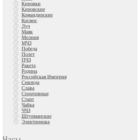
Кировки
Кировские
Командирские
Космос
Луч
Маяк
Молния
МЧЗ
Победа
Полет
ПЧЗ
Ракета
Родина
Российская Империя
Секонда
Слава
Спортивные
Старт
Чайка
ЧЧЗ
Штурманские
Электроника
Часы