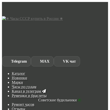
Skip
Skip
to
to
navigation
content
Telegram
MAX
VK чат
Каталог
Новинки
Марки
Часы по годам
Канал в телеграм
Ремешки и браслеты
Советские будильники
Ремонт часов
Отзывы