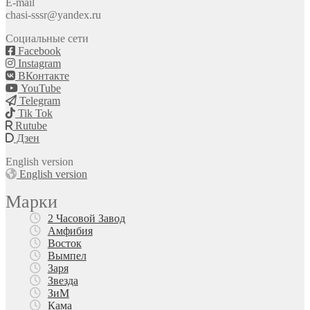
E-mail
chasi-sssr@yandex.ru
Социальные сети
Facebook
Instagram
ВКонтакте
YouTube
Telegram
Tik Tok
Rutube
Дзен
English version
English version
Марки
2 Часовой Завод
Амфибия
Восток
Вымпел
Заря
Звезда
ЗиМ
Кама