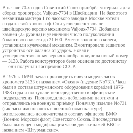
В начале 70-х годов Советский Союз приобрёл материалы для
сборки хронографа Valjoux-7734 в Швейцарии. На базе этого
механизма мастера 1-го часового завода в Москве хотели
создать свой хронограф. Они усовершенствовали
швейцарскую версию механизма Valjoux-7734. Добавили
камней (23 рубина) и увеличили число полуколебаний
балансового колеса до 21.600. Вместо колонного колеса,
установили кулачковый механизм. Вмонтировали защитное
устройство оси баланса от ударов. Новая и
усовершенствованная версия калибра получила новый номер
— 3133. Работа конструкторов была оценена по достоинству
— они получили Госпремию СССР.
В 1976 г. 1МЧЗ начал производить новую модель часов —
хронометр 3133 с названием «Океан» (изделие No731). Часы
были в составе штурманского оборудования кораблей 1976-
1983 годы и поступали непосредственно в офицерские
подразделения. Производились небольшими партиями и
отправлялись на военную приёмку. Поначалу изделие No731
(так часы именовались в военной номенклатуре)
использовались исключительно составу офицеров ВМФ
(Военно-Морской флот) Советского Союза. Впоследствии
была выпущена модификация часов для экипажей ВВС с
названием «Штурманские».