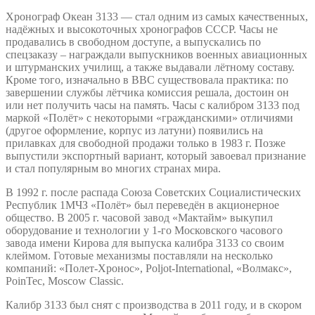
Хронограф Океан 3133 — стал одним из самых качественных,
надёжных и высокоточных хронографов СССР. Часы не
продавались в свободном доступе, а выпускались по
спецзаказу – награждали выпускников военных авиационных
и штурманских училищ, а также выдавали лётному составу.
Кроме того, изначально в ВВС существовала практика: по
завершении службы лётчика комиссия решала, достоин он
или нет получить часы на память. Часы с калибром 3133 под
маркой «Полёт» с некоторыми «гражданскими» отличиями
(другое оформление, корпус из латуни) появились на
прилавках для свободной продажи только в 1983 г. Позже
выпустили экспортный вариант, который завоевал признание
и стал популярным во многих странах мира.
В 1992 г. после распада Союза Советских Социалистических
Республик 1МЧЗ «Полёт» был переведён в акционерное
общество. В 2005 г. часовой завод «Мактайм» выкупил
оборудование и технологии у 1-го Московского часового
завода имени Кирова для выпуска калибра 3133 со своим
клеймом. Готовые механизмы поставляли на несколько
компаний: «Полет-Хронос», Poljot-International, «Волмакс»,
PoinTec, Moscow Classic.
Калибр 3133 был снят с производства в 2011 году, и в скором