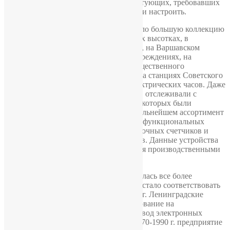
заготовленных установочных комплектующих, требовавших
лишь минимум усилий, чтобы собрать и настроить.
В 40-60 года предприятие изготавливало большую коллекцию
часов, устанавливаемых на Московских высотках, в
Государственном Кремлёвском Дворце, на Варшавском
Дворце, а так же в образовательных учреждениях, на
фабриках, в метро и прочих местах общественного
пользования. Часы, устанавливаемые на станциях Советского
метро были выпущены на фабрике электрических часов. Даже
первый отечественный спутник Земли, отслеживали с
помощью различных устройств, среди которых были
устройства, выпущенные на ЭЧЛ. В дальнейшем ассортимент
предприятия расширился за счет многофункциональных
устройств хронометрических систем, точных счетчиков и
регистраторов временных промежутков. Данные устройства
применяются для навигации и контроля производственными
процессами на АЭС.
Со временем изделия фабрики становилась все более
сложной. Прошлое наименование перестало соответствовать
профилю предприятия, поэтому в 1975г. Ленинградские
электрические часы поменяли наименование на
Ленинградский экспериментальный завод электронных
устройств времени «Хронотрон». В 1970-1990 г. предприятие