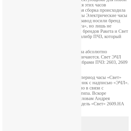
коллекции часов. Все составляющие для этих часов
изготавливались на ПЧЗ, лишь конечная сборка происходила
на ЭЧЛ. Данные комбинированные часы Электрические часы
Ленинграда/Петродворцовый часовой завод носили бренд
«Свет» и соответствовали часам «Ракета», но лишь не
дизайном циферблата. К примеру, часы брендов Ракета и Свет
с идентичными циферблатами, а ещё калибр ПЧЗ, который
установлен в часах «Свет».
Надписи «Старт» и «Маяк» бывают и на абсолютно
одинаковых часах — они совсем не отличаются. Свет ЭЧЛ
преимущественно работал с тремя калибрами ПЧЗ: 2603, 2609
НА и 2609.
Любопытно, что выпускавшиеся в тот период часы «Свет»
были со знаком от завода — пятиугольник с надписью «ЭЧЛ».
Производились пару лет после 1975г., но в связи с
переименованием фабрики — без логотипа. Вскоре
изготовление часов остановили — по словам Андрея
Андреевича Круковича, популярная модель «Свет» 2609.НА
была снята с выпуска в 1979 г.
Доставка