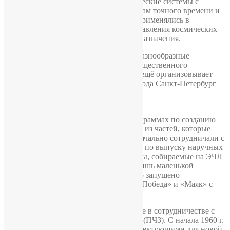
изготавливало электронные автоматические системы с
корректировкой показателей по сигналам точного времени и
со сложноустроенной системой. Они применялись в
аэропортах, бортовых устройствах управления космических
аппаратов и орудием стратегического назначения.
В наши дни «Хронотрон» выпускает разнообразные
хронометры, применяемые в местах общественного
пользования и прочих учреждениях, а ещё организовывает
несколько программ хронометража города Санкт-Петербург
на базе современных технологий.
Часы.
С 50-х г. ЭЧЛ принимал участие в программах по созданию
наручных часов для мужчин и женщин из частей, которые
изготовлены на прочих фабриках. Изначально сотрудничали с
часовыми фабриками в Пензе и Угличе по выпуску наручных
часов для женщин марки «Звезда». Часы, собираемые на ЭЧЛ
отличали от тех же с прочих заводов лишь маленькой
пометкой «ЭЧЛ Ленинград». Ещё было запущено
производство циферблатов для часов «Победа» и «Маяк» с
пометкой ЭЧЛ.
А в 1960-1970 г. ЭЧЛ принимал участие в сотрудничестве с
часовым предприятием в Петродворце (ПЧЗ). С начала 1960 г.
ПЧЗ снабжает ЭЧЛ калибрами и комплектующими для новой