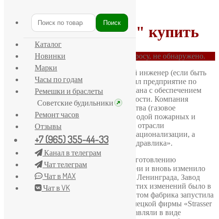
Главная
/
ЭЧЛ
Поиск
Искать:
Часы СССР "ЭЧЛ" купить
Каталог
Новинки
Товаров, соответствующих вашему запросу, не обнаружено.
Марки
В Санкт-Петербурге в 1877 г. немецкий инженер (если быть
Часы по годам
точнее, то саксонец) Курт Зигель открыл предприятие по
изготовлению продукции, которая связана с обеспечением
Ремешки и браслеты
газа и воды в хозяйстве и промышленности. Компания
Советские будильники
производила самые различные устройства (газовое
Ремонт часов
оборудование, прачечные, оснащение водой пожарных и
прочее). После переворота в 1917 г. все отрасли
Отзывы
промышленности прошли процедуру национализации, а
+7 (965) 355-44-33
фабрика Зигеля переименовалась в «Гидравлика».
Канал в телеграм
В 1946 г. предприятие приступило к изготовлению
Чат телеграм
электромеханических устройств времени и вновь изменило
Чат в MAX
название на ЭЧЛ (Электрические часы Ленинграда, Завод
электрических часов). Основание для этих изменений было в
Чат в VK
том, что в связи с послевоенным ремонтом фабрика запустила
производство точных хронометров немецкой фирмы «Strasser
& Rohde». В Советском Союзе их отправляли в виде