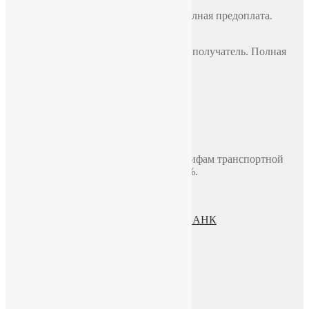
Почтой России
По всей России, стоимость 500 руб. Полная предоплата.
СДЭК
По всей России, стоимость оплачивает получатель. Полная
предоплата.
Самовывоз
Москва, ул. Полярная 31в, офис 401Б
Доставка по Москве до двери
В пределах МКАД, стоимость 700 руб.
Доставка по миру включая СНГ по тарифам транспортной
компании. Предоплата составляет 100%.
Политика конфиденциальности
Пользовательское соглашение
Процесс передачи данных ПАО СБЕРБАНК
О нас
ИП Зохидов Д. Д.
ИНН 500919244007
Реквизиты