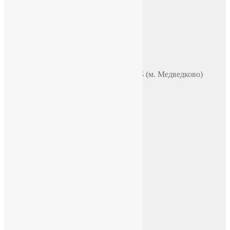
Телефон
+7 (965) 355 44 33
WhatsApp
Telegram
Чат в VK
Адрес
Москва, ул. Полярная 31в, офис 401Б (м. Медведково)
Время работы
ПН-ПТ: 9:00-18:00
СБ-ВС: по договоренности
E-mail
chasi-sssr@yandex.ru
Социальные сети
Facebook
Instagram
ВКонтакте
YouTube
Telegram
Tik Tok
Rutube
Дзен