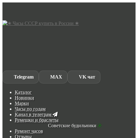
Skip
Skip
to
to
navigation
content
Telegram
MAX
VK чат
Каталог
Новинки
Марки
Часы по годам
Канал в телеграм
Ремешки и браслеты
Советские будильники
Ремонт часов
Отзывы