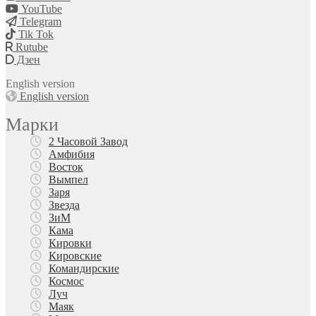
YouTube
Telegram
Tik Tok
Rutube
Дзен
English version
English version
Марки
2 Часовой Завод
Амфибия
Восток
Вымпел
Заря
Звезда
ЗиМ
Кама
Кировки
Кировские
Командирские
Космос
Луч
Маяк