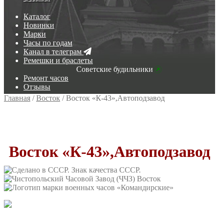
Каталог
Новинки
Марки
Часы по годам
Канал в телеграм
Ремешки и браслеты
Советские будильники
Ремонт часов
Отзывы
Главная
/
Восток
/
Восток «К-43»,Автоподзавод
Восток «К-43»,Автоподзавод