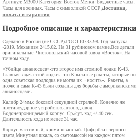
Артикул:
М3000
Категория:
Восток
Метки:
Бюджетные часы
,
Доставка,
Часы для военных
,
Часы с символикой СССР
оплата и гарантия
Подробное описание и характеристики
Сделано в России (не СССР).ГОСТ10733-98. Год выпуска
-2019. Механизм 2415.02. На 31 рубиновом камне.Все детали
оригинальные. Чистопольский часовой завод «Восток». На
точном ходу.
«Убийца авианосцев»-это второе имя атомной лодки К-43.
Главная задача этой лодки- это Крылатые ракеты, которые ни
одна советская подлодка не могла их «носить». Ракеты, а
позже и сама К-43 были созданы для борьбы с американскими
авианосцами.
Калибр 24мм,с боковой секундной стрелкой. Конечно же
противоударное устройство,автоподзавод.
Водонепроницаемый корпус. Ср./сут. ход +/-40 сек.
Длительность хода не менее 31 час.
Корпус массивный, хромированный. Циферблат черного
цвета,Минутная шкала, со светомассой на каждом пятом