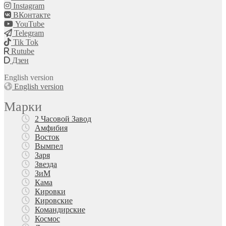
Instagram
ВКонтакте
YouTube
Telegram
Tik Tok
Rutube
Дзен
English version
English version
Марки
2 Часовой Завод
Амфибия
Восток
Вымпел
Заря
Звезда
ЗиМ
Кама
Кировки
Кировские
Командирские
Космос