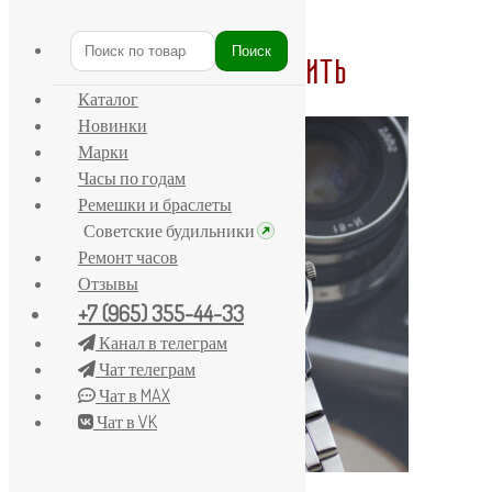
Главная
/
Товары с меткой «1973 год»
Поиск
Искать:
Часы СССР - 1973 год купить
Каталог
Новинки
Марки
Часы по годам
Ремешки и браслеты
Советские будильники
Ремонт часов
Отзывы
+7 (965) 355-44-33
Канал в телеграм
Чат телеграм
Чат в MAX
Чат в VK