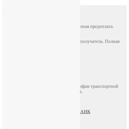
Доставка
Почтой России
По всей России, стоимость 500 руб. Полная предоплата.
СДЭК
По всей России, стоимость оплачивает получатель. Полная
предоплата.
Самовывоз
Москва, ул. Полярная 31в, офис 401Б
Доставка по Москве до двери
В пределах МКАД, стоимость 700 руб.
Доставка по миру включая СНГ по тарифам транспортной
компании. Предоплата составляет 100%.
Политика конфиденциальности
Пользовательское соглашение
Процесс передачи данных ПАО СБЕРБАНК
О нас