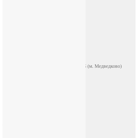
ИП Зохидов Д. Д.
ИНН 500919244007
Реквизиты
Телефон
+7 (965) 355 44 33
WhatsApp
Telegram
Чат в VK
Адрес
Москва, ул. Полярная 31в, офис 401Б (м. Медведково)
Время работы
ПН-ПТ: 9:00-18:00
СБ-ВС: по договоренности
E-mail
chasi-sssr@yandex.ru
Социальные сети
Facebook
Instagram
ВКонтакте
YouTube