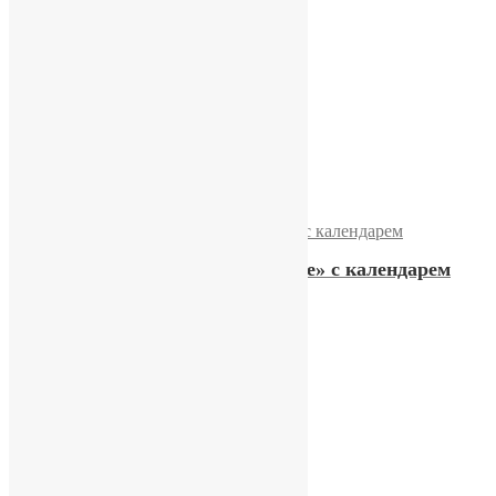
17500,00
₽
Купить
Часы «Восток. ЧЧЗ»
21500,00
₽
Купить
Часы Восток «Командирские» с календарем
16700,00
₽
Купить
Часы «Poljot» 17 jewels
23900,00
₽
Купить