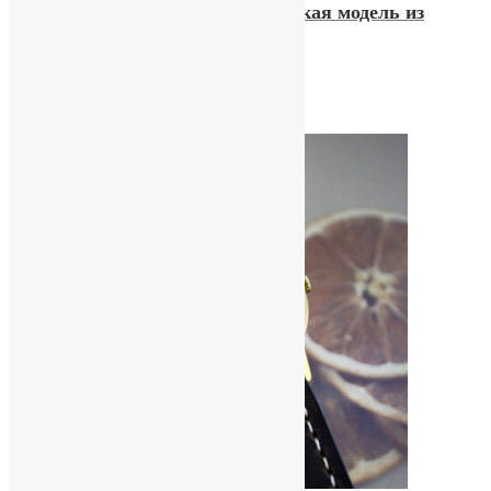
Часы «Poljot» 17 jewels. Редкая модель из
нержавеющей стали
25400,00
₽
Купить