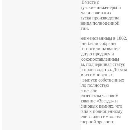
фирмы LIP, а именно на механизм T18. Вместе с
оборудованием в Пензу прибыли французские инженеры и
технические специалисты, которые обучали советских
мастеров и контролировали процесс запуска производства.
Этот этап стал ключевым для формирования полноценной
часовой промышленности на предприятии.
Первые 1020 часов с калибром T18, переименованным в 1802,
сошли с конвейера осенью 1938 года. Они были собраны
полностью из французских деталей LIP и носили название
«ЗИФ». Эти часы не поступали в свободную продажу и
использовались в качестве подарков высокопоставленным
партийным и государственным деятелям, подчеркивая статус
и технологические возможности нового производства. До мая
1940 года завод продолжал сборку часов из импортных
комплектующих, параллельно осваивая выпуск собственных
деталей. Со временем производство стало полностью
автономным, и все элементы механизма начали
изготавливаться непосредственно на Пензенском часовом
заводе. Именно тогда часы получили название «Звезда» и
стали оснащаться механизмом на 15 рубиновых камнях, что
ознаменовало переход от сборочного этапа к полноценному
отечественному производству. Эти модели стали символом
технической самостоятельности и инженерной зрелости
завода.