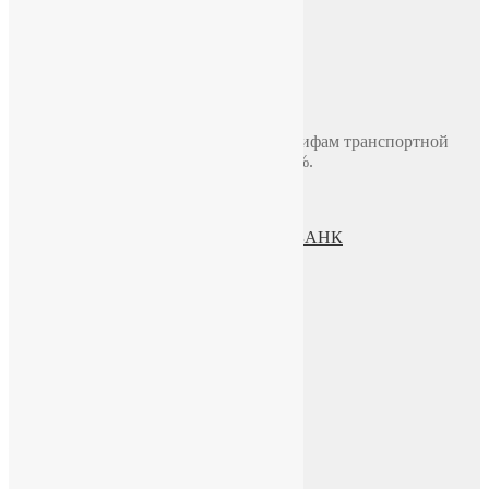
Самовывоз
Москва, ул. Полярная 31в, офис 401Б
Доставка по Москве до двери
В пределах МКАД, стоимость 700 руб.
Доставка по миру включая СНГ по тарифам транспортной
компании. Предоплата составляет 100%.
Политика конфиденциальности
Пользовательское соглашение
Процесс передачи данных ПАО СБЕРБАНК
О нас
ИП Зохидов Д. Д.
ИНН 500919244007
Реквизиты
Телефон
+7 (965) 355 44 33
WhatsApp
Telegram
Чат в VK