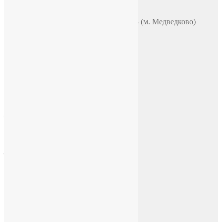
Адрес
Москва, ул. Полярная 31в, офис 401Б (м. Медведково)
Время работы
ПН-ПТ: 9:00-18:00
СБ-ВС: по договоренности
E-mail
chasi-sssr@yandex.ru
Социальные сети
Facebook
Instagram
ВКонтакте
YouTube
Telegram
Tik Tok
Rutube
Дзен
English version
English version
Марки