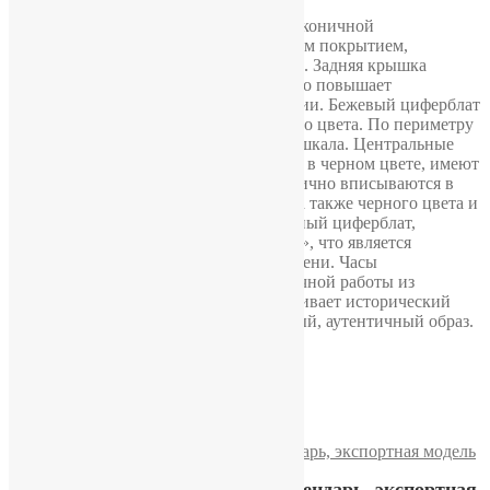
Корпус часов выполнен в строгой и лаконичной
прямоугольной форме с хромированным покрытием,
характерным для дизайна того периода. Задняя крышка
изготовлена из нержавеющей стали, что повышает
надежность и практичность конструкции. Бежевый циферблат
оцифрован арабскими цифрами черного цвета. По периметру
расположена минутная штрихованная шкала. Центральные
стрелки небольшой формы выполнены в черном цвете, имеют
острые, фигурные очертания и гармонично вписываются в
общий облик часов. Секундная стрелка также черного цвета и
вынесена на отдельный малый секундный циферблат,
расположенный в положении «6 часов», что является
характерной чертой моделей того времени. Часы
комплектуются кожаным ремешком ручной работы из
мастерской «Время», который подчеркивает исторический
характер модели и завершает ее цельный, аутентичный образ.
Похожие
Часы «Слава», двойной календарь, экспортная