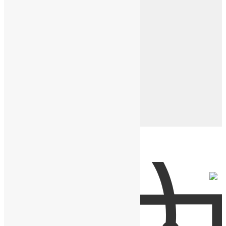
Часы с символикой СССР
Экслюзивные часы
Ремешки и коробки
Кожаные ремешки
Кожаные напульсники
Нейлоновые ремешки
Подарочные коробки