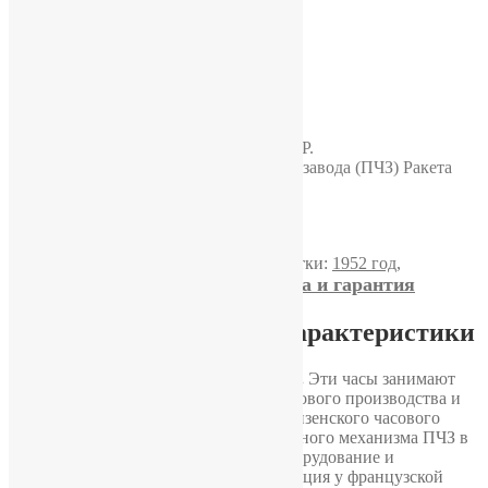
Часы «Звезда»
Артикул:
М5406
Категория:
Звезда
Метки:
1952 год
,
Доставка, оплата и гарантия
Классические часы
Подробное описание и характеристики
Часы «Звезда» 2-й квартал 1952 года.
Эти часы занимают
особое место в истории советского часового производства и
напрямую связаны с становлением Пензенского часового
завода. Для создания первого собственного механизма ПЧЗ в
предвоенные годы было закуплено оборудование и
выкуплена технологическая документация у французской