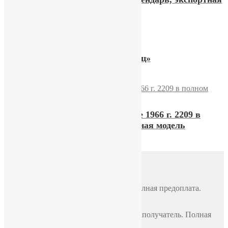
модель
Часы Ракета «Чёрный принц»
Часы «Полет» Poljot DeLuxe 1966 г. 2209 в
полном комплекте, экспортная модель
Доставка
Почтой России
По всей России, стоимость 500 руб. Полная предоплата.
СДЭК
По всей России, стоимость оплачивает получатель. Полная
предоплата.