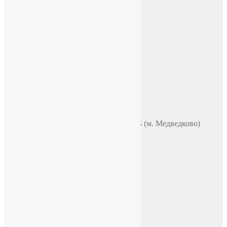
О нас
ИП Зохидов Д. Д.
ИНН 500919244007
Реквизиты
Телефон
+7 (965) 355 44 33
WhatsApp
Telegram
Чат в VK
Адрес
Москва, ул. Полярная 31в, офис 401Б (м. Медведково)
Время работы
ПН-ПТ: 9:00-18:00
СБ-ВС: по договоренности
E-mail
chasi-sssr@yandex.ru
Социальные сети
Facebook
Instagram