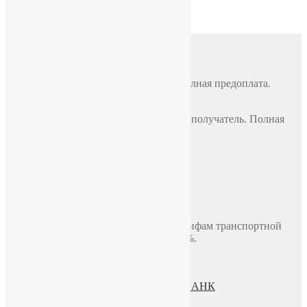
Доставка
Почтой России
По всей России, стоимость 500 руб. Полная предоплата.
СДЭК
По всей России, стоимость оплачивает получатель. Полная
предоплата.
Самовывоз
Москва, ул. Полярная 31в, офис 401Б
Доставка по Москве до двери
В пределах МКАД, стоимость 700 руб.
Доставка по миру включая СНГ по тарифам транспортной
компании. Предоплата составляет 100%.
Политика конфиденциальности
Пользовательское соглашение
Процесс передачи данных ПАО СБЕРБАНК