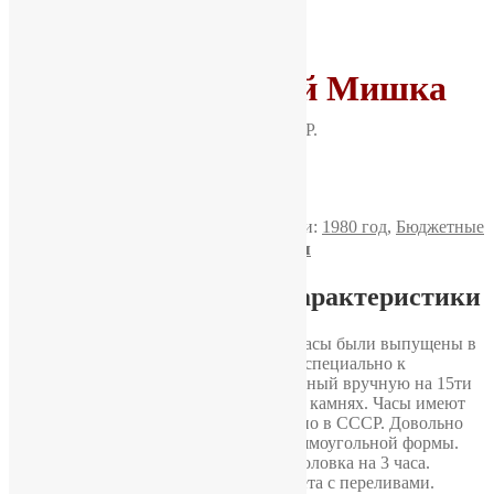
Зим Олимпийский Мишка
Артикул:
M4481
Категория:
ЗиМ
Метки:
1980 год
,
Бюджетные
Доставка, оплата и гарантия
часы
Подробное описание и характеристики
Зим Олимпийский Мишка. Мужские часы были выпущены в
1980 году на Заводе им.Масленникова специально к
Олимпиаде-80. Механизм-2602, собранный вручную на 15ти
искусственно выращенных рубиновых камнях. Часы имеют
защитное устройство от ударов. Сделано в СССР. Довольно
массивный хромированный корпус прямоугольной формы.
Аккуратная хромированная заводная головка на 3 часа.
Циферблат в форме овала красного цвета с переливами.