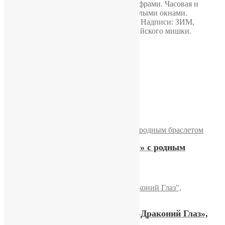
Оцифровка 1-12 белыми арабскими цифрами. Часовая и
минутная стрелки хромированные с белыми окнами.
Секундная стрелка расположена снизу. Надписи: ЗИМ,
Сделано в СССР. Изображение олимпийского мишки.
Кожаный ремешок идет в комплекте.
Похожие
Часы ЗИМ «МОСКВА-80»
Часы Слава «Олимпиада-80» с родным
браслетом
Часы Полет «Jean Cardot»/»Драконий Глаз»,
экспортная модель