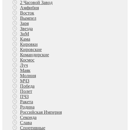
2 Часовой Завод
Амфибия
Восток
Вымпел
Заря
Звезда
ЗиМ
Кама
Кировки
Кировские
Командирские
Космос
Луч
Маяк
Молния
МЧЗ
Победа
Полет
ПЧЗ
Ракета
Родина
Российская Империя
Секонда
Слава
Спортивные