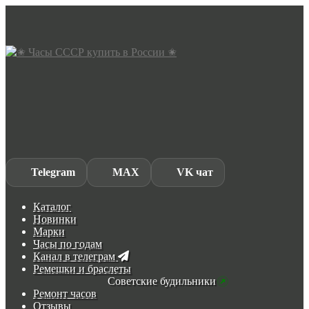
Skip
Skip
to
to
navigation
content
Telegram
MAX
VK чат
Каталог
Новинки
Марки
Часы по годам
Канал в телеграм
Ремешки и браслеты
Советские будильники
Ремонт часов
Отзывы