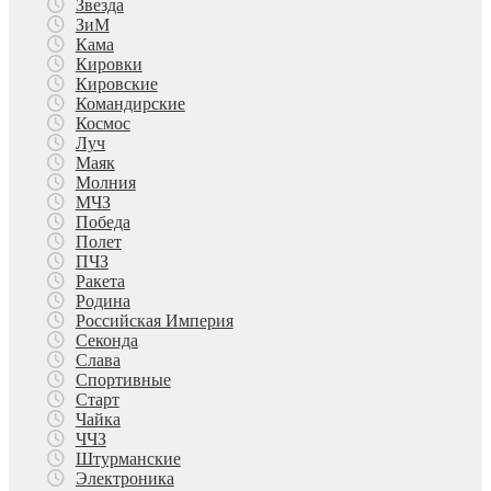
Звезда
ЗиМ
Кама
Кировки
Кировские
Командирские
Космос
Луч
Маяк
Молния
МЧЗ
Победа
Полет
ПЧЗ
Ракета
Родина
Российская Империя
Секонда
Слава
Спортивные
Старт
Чайка
ЧЧЗ
Штурманские
Электроника