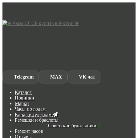
Skip
Skip
to
to
navigation
content
Telegram
MAX
VK чат
Каталог
Новинки
Марки
Часы по годам
Канал в телеграм
Ремешки и браслеты
Советские будильники
Ремонт часов
Отзывы