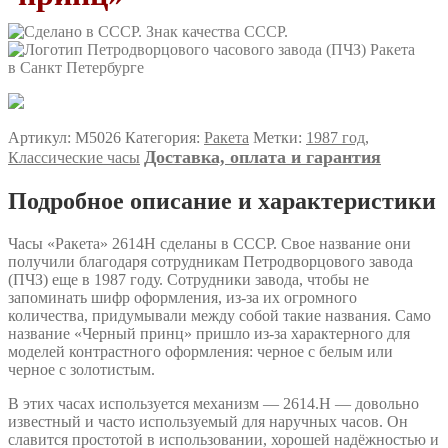
Первоначальная
Текущая
цена
цена:
составляла
14300,00 ₽.
Артикул:
M5026
Категория:
Ракета
Метки:
1987 год
,
17400,00 ₽.
Доставка, оплата и гарантия
Классические часы
Подробное описание и характеристики
Часы «Ракета» 2614Н сделаны в СССР. Свое название они
получили благодаря сотрудникам Петродворцового завода
(ПЧЗ) еще в 1987 году. Сотрудники завода, чтобы не
запоминать шифр оформления, из-за их огромного
количества, придумывали между собой такие названия. Само
название «Черный принц» пришло из-за характерного для
моделей контрастного оформления: черное с белым или
черное с золотистым.
В этих часах используется механизм — 2614.Н — довольно
известный и часто используемый для наручных часов. Он
славится простотой в использовании, хорошей надёжностью и