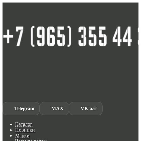
Skip
Skip
to
to
navigation
content
Telegram
MAX
VK чат
Каталог
Новинки
Марки