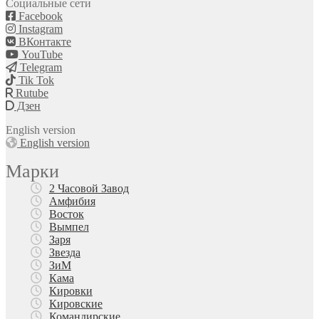
Социальные сети
Facebook
Instagram
ВКонтакте
YouTube
Telegram
Tik Tok
Rutube
Дзен
English version
English version
Марки
2 Часовой Завод
Амфибия
Восток
Вымпел
Заря
Звезда
ЗиМ
Кама
Кировки
Кировские
Командирские