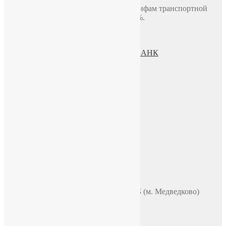
Доставка по миру включая СНГ по тарифам транспортной
компании. Предоплата составляет 100%.
Политика конфиденциальности
Пользовательское соглашение
Процесс передачи данных ПАО СБЕРБАНК
О нас
ИП Зохидов Д. Д.
ИНН 500919244007
Реквизиты
Телефон
+7 (965) 355 44 33
WhatsApp
Telegram
Чат в VK
Адрес
Москва, ул. Полярная 31в, офис 401Б (м. Медведково)
Время работы
ПН-ПТ: 9:00-18:00