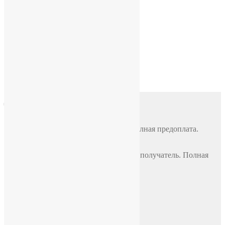
Часы «Россия»
Часы «Луч» классические
Доставка
Почтой России
По всей России, стоимость 500 руб. Полная предоплата.
СДЭК
По всей России, стоимость оплачивает получатель. Полная
предоплата.
Самовывоз
Москва, ул. Полярная 31в, офис 401Б
Доставка по Москве до двери
В пределах МКАД, стоимость 700 руб.