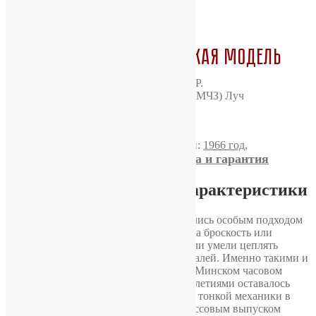
Часы «Луч» классическая модель
Артикул:
М5873
Категория:
Луч
Метки:
1966 год
,
Доставка, оплата и гарантия
Классические часы
Подробное описание и характеристики
Советские часы «Луч»
всегда отличались особым подходом
к дизайну. В них редко делали ставку на броскость или
сложный декор, но даже простые модели умели цеплять
взгляд за счет формы, пропорций и деталей. Именно такими и
получились эти часы, выпущенные на Минском часовом
заводе — предприятии, которое десятилетиями оставалось
одним из крупнейших производителей тонкой механики в
СССР. Завод прославился не только массовым выпуском