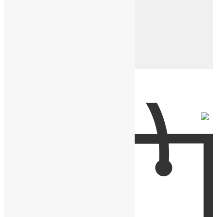
Кожаные ремешки
Кожаные напульсники
Нейлоновые ремешки
Подарочные коробки