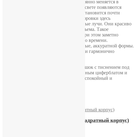
циферблата выглядит глубокой и постоянно меняется в
зависимости от освещения. При ярком свете появляются
мягкие переливы, а в тени циферблат становится почти
графитовым. Вместо стандартной оцифровки здесь
использованы фрезерованные золотистые лучи. Они красиво
отражают свет и создают ощущение объема. Такое
оформление выглядит сдержанно, но при этом заметно
дороже многих различных моделей того времени.
Центральные стрелки тонкие, золотистые, аккуратной формы.
Они хорошо читаются на темном фоне и гармонично
дополняют весь дизайн.
Дополняет часы черный кожаный ремешок с тиснением под
крокодила. Он хорошо сочетается с темным циферблатом и
позолоченным корпусом, подчеркивая спокойный и
благородный внешний вид модели.
Похожие
Часы Луч «Олимпиада» (квадратный корпус)