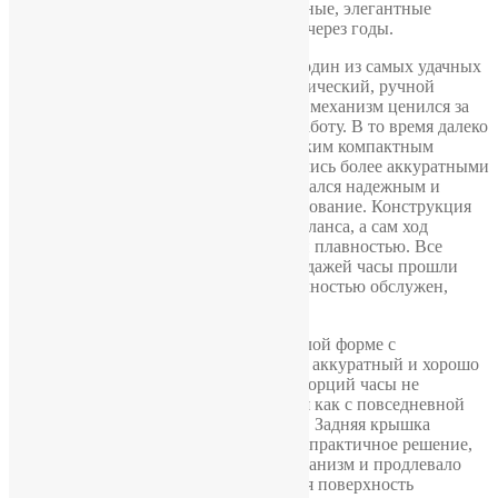
часов, но и умением создавать аккуратные, элегантные
модели, которые хорошо смотрелись и через годы.
Внутри установлен механизм 2209 — один из самых удачных
советских калибров. Полностью механический, ручной
сборки, на 23 рубиновых камнях. Этот механизм ценился за
тонкость конструкции и стабильную работу. В то время далеко
не каждые часы могли похвастаться таким компактным
калибром, поэтому модели 2209 считались более аккуратными
и изящными. При этом механизм оставался надежным и
хорошо переносил ежедневное использование. Конструкция
оснащена противоударной системой баланса, а сам ход
отличается ровной работой и приятной плавностью. Все
детали здесь оригинальные. Перед продажей часы прошли
профилактику у мастера: механизм полностью обслужен,
смазан и отрегулирован.
Корпус выполнен в классической круглой форме с
позолоченным покрытием. Он тонкий, аккуратный и хорошо
сидит на руке. За счет спокойных пропорций часы не
выглядят громоздко и легко сочетаются как с повседневной
одеждой, так и с более строгим стилем. Задняя крышка
изготовлена из нержавеющей стали — практичное решение,
которое помогало лучше сохранять механизм и продлевало
его срок службы. Черная металлическая поверхность