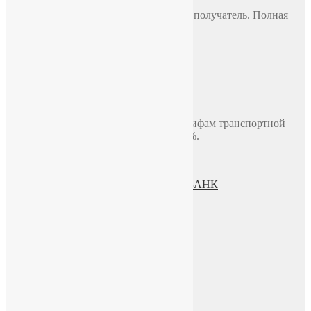
СДЭК
По всей России, стоимость оплачивает получатель. Полная
предоплата.
Самовывоз
Москва, ул. Полярная 31в, офис 401Б
Доставка по Москве до двери
В пределах МКАД, стоимость 700 руб.
Доставка по миру включая СНГ по тарифам транспортной
компании. Предоплата составляет 100%.
Политика конфиденциальности
Пользовательское соглашение
Процесс передачи данных ПАО СБЕРБАНК
О нас
ИП Зохидов Д. Д.
ИНН 500919244007
Реквизиты
Телефон
+7 (965) 355 44 33