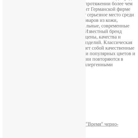
производителей часовых ремешков на протяжении более чем
пятнадцати лет первенство принадлежит Германской фирме
Stailer. В настоящее время она занимает серьезное место среди
популярных мировых изготовителей товаров из кожи,
выпуская качественные, надежные, стильные, современные
аксессуары для часов на каждый день. Известный бренд
добивается успеха за счет приемлемой цены, качества и
интересных вариантов дизайна своих изделий. Классическая
коллекция Stailer «Premium» представляет собой качественные
ремешки для часов из натуральной кожи популярных цветов и
фактур. Большинство моделей этой серии повторяются в
различных размерах и обладают гипоаллергенными
свойствами
Детали
Габариты
18 см
Похожие