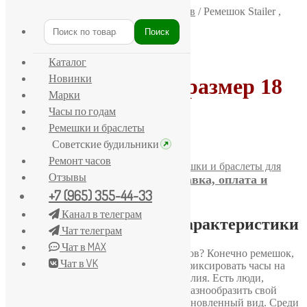
Главная
/
Ремешки и браслеты для часов
/
Ремешок Stailer ,
размер 18 mm
Поиск
Искать:
Каталог
Новинки
Ремешок Stailer , размер 18
Марки
mm
Часы по годам
Ремешки и браслеты
Советские будильники
Ремонт часов
Артикул:
Р-6002-1801
Категория:
Ремешки и браслеты для
Отзывы
Доставка, оплата и
часов
Метка:
Кожаные ремешки
+7 (965) 355-44-33
гарантия
Канал в телеграм
Подробное описание и характеристики
Чат телеграм
Чат в MAX
Что является неотъемлемой частью часов? Конечно ремешок,
Чат в VK
выполняющий основные функции — фиксировать часы на
запястье и дополнять общий образ изделия. Есть люди,
которые постоянно их меняют, чтобы разнообразить свой
стиль, а часы при этом приобретают обновленный вид. Среди