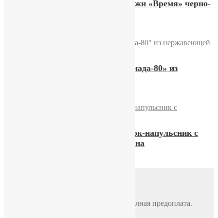
Ремешок из натуральной кожи «Время» черно-
коричневый
Советский браслет «Олимпиада-80» из
нержавеющей стали
Советский кожаный ремешок-напульсник с
изображением Юрия Гагарина
Доставка
Почтой России
По всей России, стоимость 500 руб. Полная предоплата.