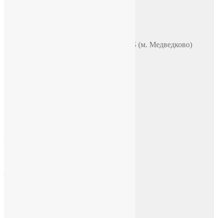
WhatsApp
Telegram
Чат в VK
Адрес
Москва, ул. Полярная 31в, офис 401Б (м. Медведково)
Время работы
ПН-ПТ: 9:00-18:00
СБ-ВС: по договоренности
E-mail
chasi-sssr@yandex.ru
Социальные сети
Facebook
Instagram
ВКонтакте
YouTube
Telegram
Tik Tok
Rutube
Дзен
English version
English version